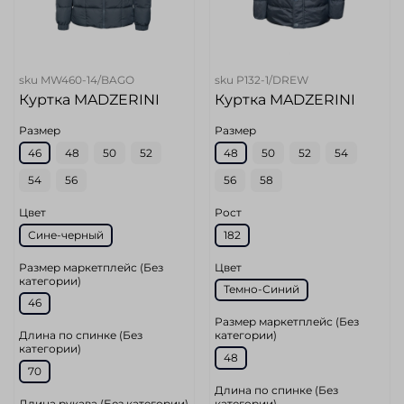
sku
MW460-14/BAGO
sku
P132-1/DREW
Куртка MADZERINI
Куртка MADZERINI
Размер
Размер
46
48
50
52
48
50
52
54
54
56
56
58
Цвет
Рост
Сине-черный
182
Размер маркетплейс (Без
Цвет
категории)
Темно-Синий
46
Размер маркетплейс (Без
Длина по спинке (Без
категории)
категории)
48
70
Длина по спинке (Без
Длина рукава (Без категории)
категории)