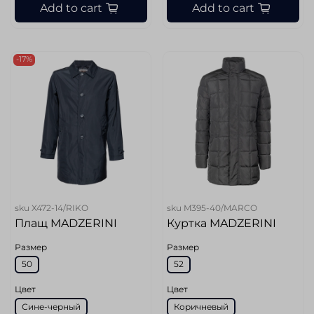
Add to cart
Add to cart
-17%
sku
X472-14/RIKO
sku
M395-40/MARCO
Плащ MADZERINI
Куртка MADZERINI
Размер
Размер
50
52
Цвет
Цвет
Сине-черный
Коричневый