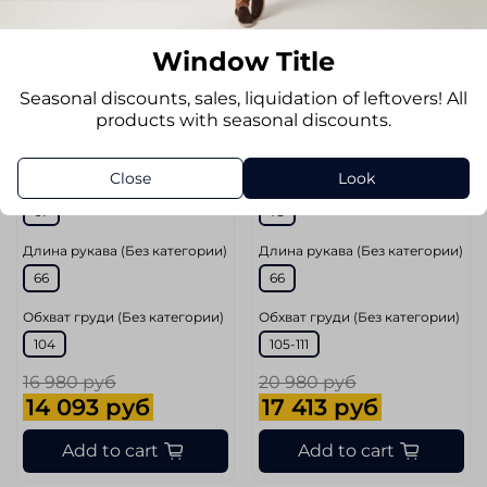
Цвет
Цвет
Сине-черный
Темно-Синий
Window Title
Размер маркетплейс (Без
Размер маркетплейс (Без
Seasonal discounts, sales, liquidation of leftovers! All
категории)
категории)
products with seasonal discounts.
50
50
Длина по спинке (Без
Длина по спинке (Без
Close
Look
категории)
категории)
67
73
Длина рукава (Без категории)
Длина рукава (Без категории)
66
66
Обхват груди (Без категории)
Обхват груди (Без категории)
104
105-111
16 980 руб
20 980 руб
14 093 руб
17 413 руб
Add to cart
Add to cart