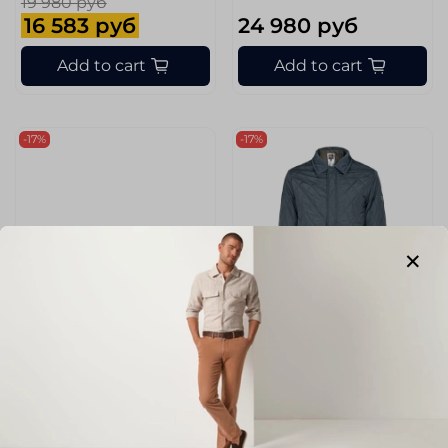
19 980 руб
16 583 руб
24 980 руб
Add to cart
Add to cart
-17%
-17%
sku
M404-14/DERO
sku
X452-1/TAMIR
Куртка MADZERINI
Куртка MADZERINI
Размер
Размер
50
50