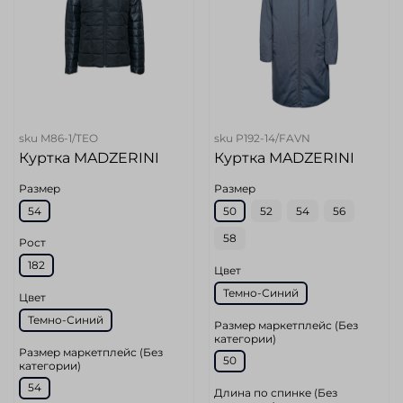
sku
M86-1/TEO
sku
P192-14/FAVN
Куртка MADZERINI
Куртка MADZERINI
Размер
Размер
54
50
52
54
56
58
Рост
182
Цвет
Темно-Синий
Цвет
Темно-Синий
Размер маркетплейс (Без
категории)
Размер маркетплейс (Без
50
категории)
54
Длина по спинке (Без