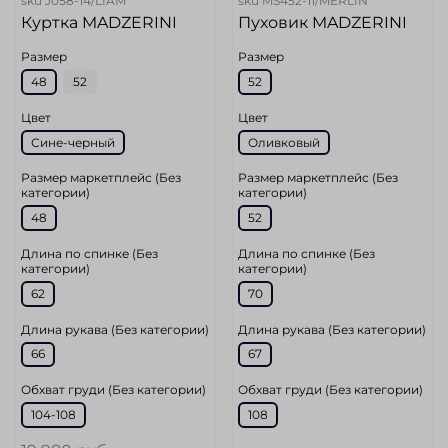
sku
J058-14/LIAM
sku
MS452-11/MERLIN
Куртка MADZERINI
Пуховик MADZERINI
Размер
Размер
48
52
52
Цвет
Цвет
Сине-черный
Оливковый
Размер маркетплейс (Без
Размер маркетплейс (Без
категории)
категории)
48
52
Длина по спинке (Без
Длина по спинке (Без
категории)
категории)
62
70
Длина рукава (Без категории)
Длина рукава (Без категории)
66
67
Обхват груди (Без категории)
Обхват груди (Без категории)
104-108
108