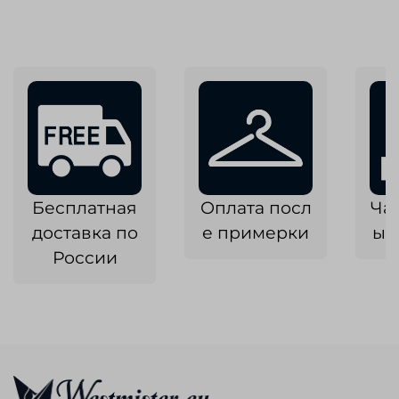
Бесплатная
Оплата посл
Ча
доставка по
е примерки
ык
России