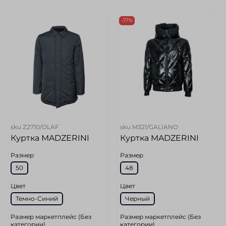
-17%
sku
Z2710/OLAF
sku
M321/GALIANO
Куртка MADZERINI
Куртка MADZERINI
Размер
Размер
50
48
Цвет
Цвет
Темно-Синий
Черный
Размер маркетплейс (Без
Размер маркетплейс (Без
категории)
категории)