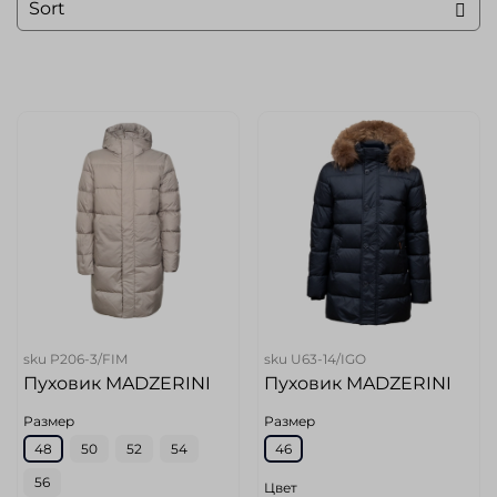
sku
P206-3/FIM
sku
U63-14/IGO
Пуховик MADZERINI
Пуховик MADZERINI
Размер
Размер
48
50
52
54
46
56
Цвет