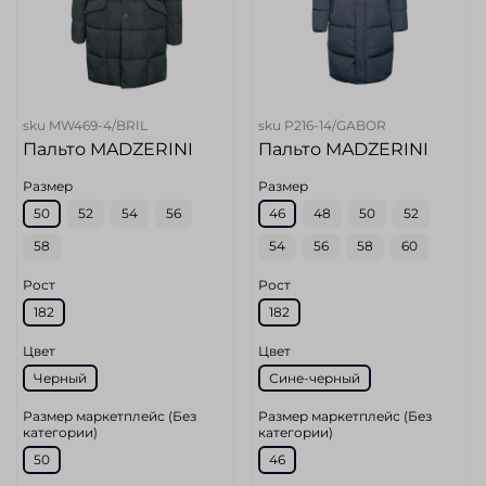
sku
MW469-4/BRIL
sku
P216-14/GABOR
Пальто MADZERINI
Пальто MADZERINI
Размер
Размер
50
52
54
56
46
48
50
52
58
54
56
58
60
Рост
Рост
182
182
Цвет
Цвет
Черный
Сине-черный
Размер маркетплейс (Без
Размер маркетплейс (Без
категории)
категории)
50
46