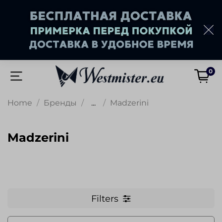
0
Home
Бренды
...
Madzerini
Madzerini
Filters