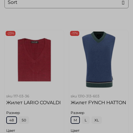
-23%
-17%
sku
117-03-36
sku
1310-313-603
Жилет LARIO COVALDI
Жилет FYNCH HATTON
Размер
Размер
48
50
M
L
XL
Цвет
Цвет