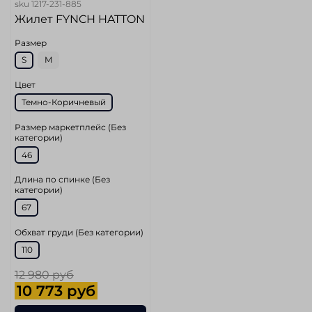
sku
1217-231-885
Жилет FYNCH HATTON
Размер
S
M
Цвет
Темно-Коричневый
Размер маркетплейс (Без
категории)
46
Длина по спинке (Без
категории)
67
Обхват груди (Без категории)
110
12 980 руб
10 773 руб