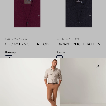
sku
1217-231-374
sku
1217-231-989
Жилет FYNCH HATTON
Жилет FYNCH HATTON
Размер
Размер
M
S
Цвет
Цвет
Вишневый
Темно-Серый
Размер маркетплейс (Без
Размер маркетплейс (Без
категории)
категории)
48
46
Длина по спинке (Без
Длина по спинке (Без
категории)
категории)