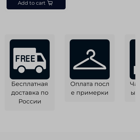
Add to cart
Бесплатная
Оплата посл
Ча
доставка по
е примерки
ык
России