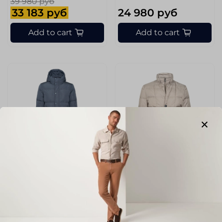
39 980 руб
33 183 руб
24 980 руб
Add to cart
Add to cart
sku
P216-14/GABOR
sku
P178-3/ETERO
Пальто MADZERINI
Пуховик MADZERINI
Размер
Размер
46
48
50
52
48
50
52
54