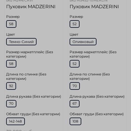
sku
M244/CAVI
sku
MS452-11/MERLIN
Пуховик MADZERINI
Пуховик MADZERINI
Размер
Размер
58
52
Цвет
Цвет
Темно-Синий
Оливковый
Размер маркетплейс (Без
Размер маркетплейс (Без
категории)
категории)
58
52
Длина по спинке (Без
Длина по спинке (Без
категории)
категории)
92
70
Длина рукава (Без категории)
Длина рукава (Без категории)
70
67
Обхват груди (Без категории)
Обхват груди (Без категории)
142-148
108