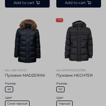
Add to cart
Add to cart
-17%
sku
U63-14/IGO
sku
50147/132222/990
Пуховик MADZERINI
Пуховик HECHTER
Размер
Размер
46
50
Цвет
Цвет
Сине-черный
Черный