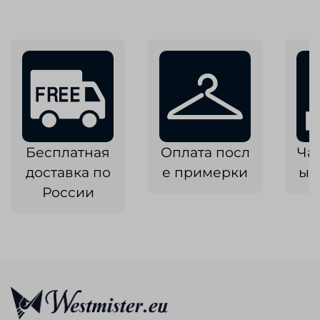
Бесплатная
Оплата посл
Ча
доставка по
е примерки
ык
России