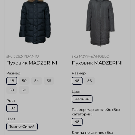
sku
3262-1/DANIO
sku
M377-4/ANGELO
Пуховик MADZERINI
Пуховик MADZERINI
Размер
Размер
48
50
54
56
48
56
58
60
Цвет
Черный
Рост
182
Размер маркетплейс (Без
категории)
Цвет
48
Темно-Синий
Длина по спинке (Без