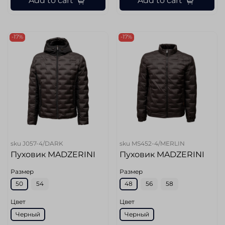
Add to cart
Add to cart
-17%
-17%
sku
J057-4/DARK
sku
MS452-4/MERLIN
Пуховик MADZERINI
Пуховик MADZERINI
Размер
Размер
50
54
48
56
58
Цвет
Цвет
Черный
Черный