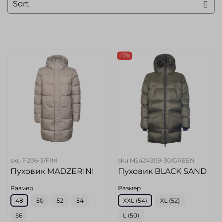
-17%
sku
P206-3/FIM
sku
M2424309-30/GREEN
Пуховик MADZERINI
Пуховик BLACK SAND
Размер
Размер
48
50
52
54
XXL (54)
XL (52)
56
L (50)