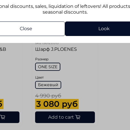
nal discounts, sales, liquidation of leftovers! All product
seasonal discounts.
Close
Look
sku
198121/013
F&B
Шарф J.PLOENES
Размер
ONE SIZE
Цвет
Бежевый
4 990 руб
б
3 080 руб
Add to cart