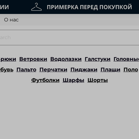
О нас
Брюки
Ветровки
Водолазки
Галстуки
Головны
бувь
Пальто
Перчатки
Пиджаки
Плащи
Поло
Футболки
Шарфы
Шорты