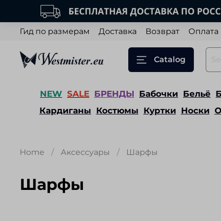
Гид по размерам
Доставка
Возврат
Оплата
Catalog
NEW
SALE
БРЕНДЫ
Бабочки
Бельё
Кардиганы
Костюмы
Куртки
Носки
О
Home
Аксессуары
Шарфы
Шарфы