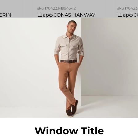
sku
170423J-19945-12
sku
170423
ERINI
Шарф JONAS HANWAY
Шарф J
Размер
Размер
180-30
180-30
Цвет
Цвет
Бежевый
Синий
2 490 руб
2 490 
б
2 067 руб
2 06
Add to cart
Ad
-38%
Window Title