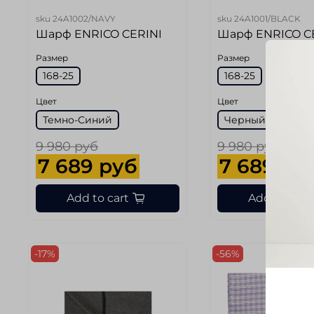
sku
24A1002/NAVY
sku
24A1001/BLACK
Шарф ENRICO CERINI
Шарф ENRICO C
Размер
Размер
168-25
168-25
Цвет
Цвет
Темно-Синий
Черный
9 980 руб
9 980 руб
7 689 руб
7 689 ру
Add to cart
Add to cart
-17%
-56%