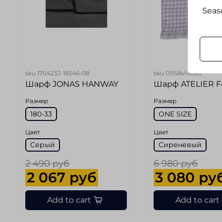
Seaso
sku
170423J-19346-08
sku
01/Silk/violet
Шарф JONAS HANWAY
Шарф ATELIER 
Размер
Размер
180-33
ONE SIZE
Цвет
Цвет
Серый
Сиреневый
2 490 руб
6 980 руб
2 067 руб
3 080 ру
Add to cart
Add to cart