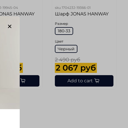
J-19945-04
sku
170423J-19366-01
ONAS HANWAY
Шарф JONAS HANWAY
Размер
180-33
Цвет
Черный
руб
2 490 руб
7 руб
2 067 руб
d to cart
Add to cart