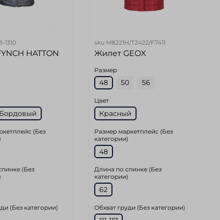
3-1310
sku
M8221H/T2422/F7411
FYNCH HATTON
Жилет GEOX
Размер
48
50
56
Цвет
Бордовый
Красный
ркетплейс (Без
Размер маркетплейс (Без
)
категории)
48
спинке (Без
Длина по спинке (Без
)
категории)
62
ди (Без категории)
Обхват груди (Без категории)