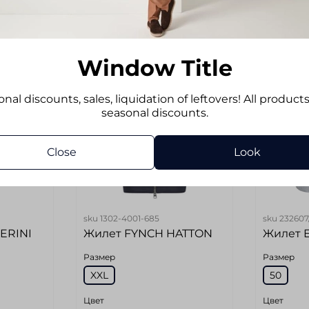
Add to cart
Ad
-17%
-17%
Window Title
nal discounts, sales, liquidation of leftovers! All product
seasonal discounts.
Close
Look
sku
1302-4001-685
sku
232607
ERINI
Жилет FYNCH HATTON
Жилет 
Размер
Размер
XXL
50
Цвет
Цвет