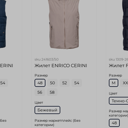
sku
241603/50
sku
1309-2
ERINI
Жилет ENRICO CERINI
Жилет 
Размер
Размер
54
48
50
52
54
M
XX
56
58
Цвет
Темно-
Цвет
Бежевый
Размер ма
категории
(Без
Размер маркетплейс (Без
48
категории)