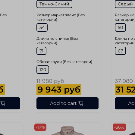
Темно-Синий
Серый
(Без
Размер маркетплейс (Без
Размер ма
категории)
категории
54
50
Длина по спинке (Без
Длина по 
категории)
категории
71
67
Обхват груди (Без категории)
120
11 980 руб
37 980
б
9 943 руб
31 5
Add to cart
Ad
-17%
-56%