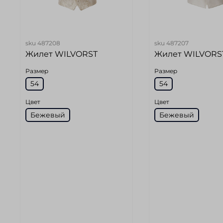
sku
487208
sku
487207
Жилет WILVORST
Жилет WILVORS
Размер
Размер
54
54
Цвет
Цвет
Бежевый
Бежевый