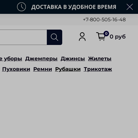
+7-800-505-16-48
0
0 руб
е уборы
Джемперы
Джинсы
Жилеты
Пуховики
Ремни
Рубашки
Трикотаж