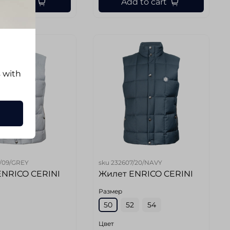
d to cart
Add to cart
s with
/09/GREY
sku
232607/20/NAVY
ENRICO CERINI
Жилет ENRICO CERINI
Размер
50
52
54
Цвет