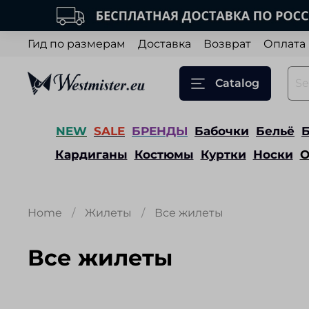
Гид по размерам
Доставка
Возврат
Оплата
Catalog
NEW
SALE
БРЕНДЫ
Бабочки
Бельё
Кардиганы
Костюмы
Куртки
Носки
О
Home
Жилеты
Все жилеты
Все жилеты