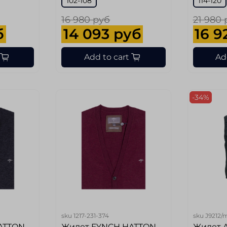
102-108
114-120
16 980 руб
21 980 
б
14 093 руб
16 9
Add to cart
Ad
-34%
sku
1217-231-374
sku
J9212/
ATTON
Жилет FYNCH HATTON
Жилет 