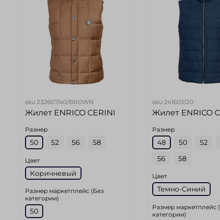
sku
232607/40/BROWN
sku
241603/20
Жилет ENRICO CERINI
Жилет ENRICO C
Размер
Размер
50
52
56
58
48
50
52
56
58
Цвет
Коричневый
Цвет
Темно-Синий
Размер маркетплейс (Без
категории)
Размер маркетплейс 
50
категории)