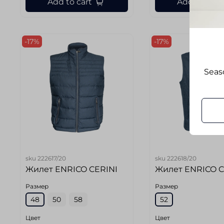
Add to cart
Add to cart
-17%
-17%
Seaso
sku
222617/20
sku
222618/20
Жилет ENRICO CERINI
Жилет ENRICO C
Размер
Размер
48
50
58
52
Цвет
Цвет