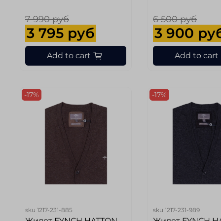
7 990 руб
6 500 руб
3 795 руб
3 900 ру
Add to cart
Add to cart
-17%
-17%
sku
1217-231-885
sku
1217-231-989
Жилет FYNCH HATTON
Жилет FYNCH H