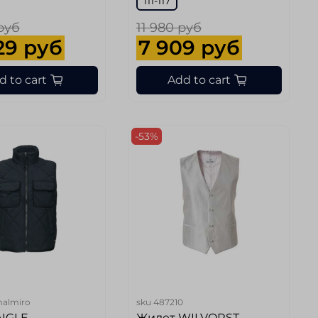
111-117
руб
11 980 руб
29 руб
7 909 руб
d to cart
Add to cart
-53%
malmiro
sku
487210
AIGLE
Жилет WILVORST