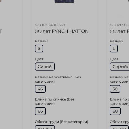
sku
1117-2400-639
sku
1217-86
T
Жилет FYNCH HATTON
Жилет 
Размер
Размер
S
L
Цвет
Цвет
Синий
Серый/
Размер маркетплейс (Без
Размер ма
категории)
категории
46
50
Длина по спинке (Без
Длина по 
категории)
категории
66
68
Обхват груди (Без категории)
Обхват гру