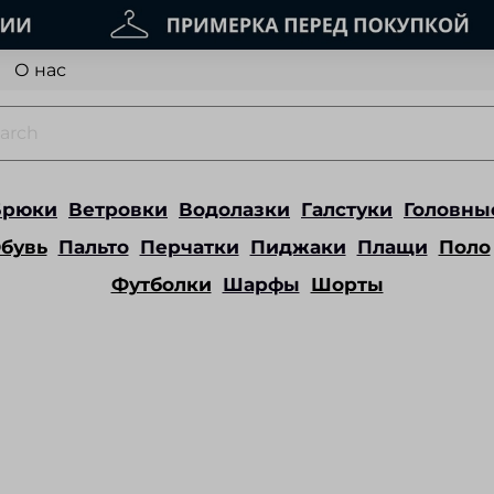
О нас
Брюки
Ветровки
Водолазки
Галстуки
Головны
бувь
Пальто
Перчатки
Пиджаки
Плащи
Поло
Футболки
Шарфы
Шорты