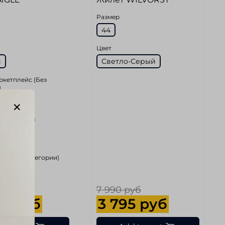
Размер
44
Цвет
й
Светло-Серый
ркетплейс (Без
)
спинке (Без
)
ди (Без категории)
 руб
7 990 руб
69 руб
3 795 руб