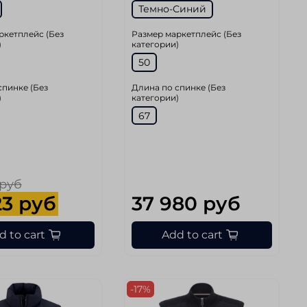
Темно-Синий
ркетплейс (Без
Размер маркетплейс (Без
)
категории)
50
спинке (Без
Длина по спинке (Без
)
категории)
67
 руб
23 руб
37 980 руб
d to cart
Add to cart
-17%