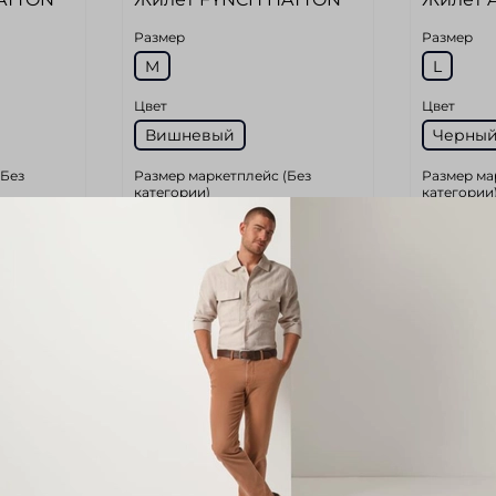
Размер
Размер
M
L
Цвет
Цвет
Вишневый
Черны
(Без
Размер маркетплейс (Без
Размер ма
категории)
категории
48
50
Длина по спинке (Без
Длина по 
категории)
категории
69
66
тегории)
Обхват груди (Без категории)
Обхват гру
114
117-123
22 980
уб
12 980 руб
15 1