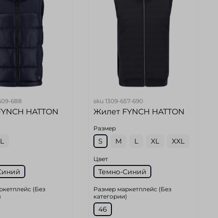
609-688
sku
1309-657-690
FYNCH HATTON
Жилет FYNCH HATTON
Размер
L
S
M
L
XL
XXL
Цвет
Синий
Темно-Синий
ркетплейс (Без
Размер маркетплейс (Без
)
категории)
46