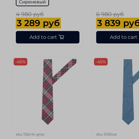
Сиреневый
4 980 руб
6 980 руб
3 289 руб
3 839 ру
Add to cart
Add to cart
-45%
-45%
sku
11/pink-grey
sku
10/blue