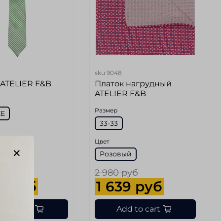
sku
9048
 ATELIER F&B
Платок нагрудный
ATELIER F&B
Размер
ZE
33-33
Цвет
й
Розовый
руб
2 980 руб
3 руб
1 639 руб
d to cart
Add to cart