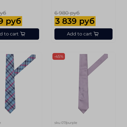
руб
6 980 руб
9 руб
3 839 руб
d to cart
Add to cart
-45%
e
sku
07/purple