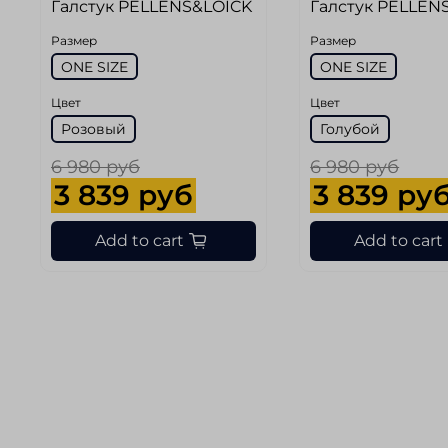
Галстук PELLENS&LOICK
Галстук PELLEN
Размер
Размер
ONE SIZE
ONE SIZE
Цвет
Цвет
Розовый
Голубой
6 980 руб
6 980 руб
3 839 руб
3 839 ру
Add to cart
Add to cart