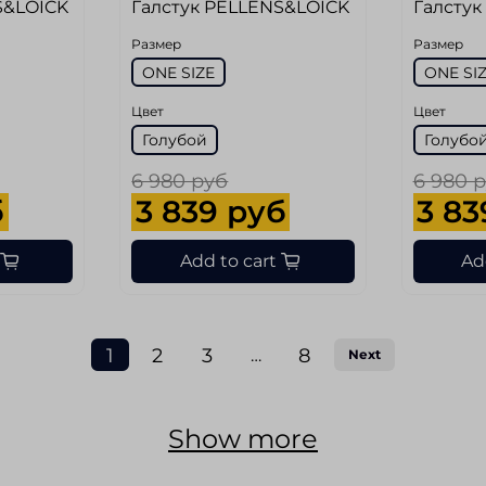
S&LOICK
Галстук PELLENS&LOICK
Галстук
Размер
Размер
ONE SIZE
ONE SI
Цвет
Цвет
Голубой
Голубо
6 980 руб
6 980 
б
3 839 руб
3 83
Add to cart
Ad
1
2
3
8
…
Next
Show more