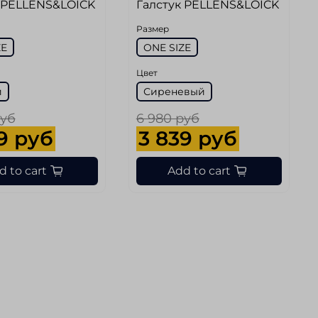
 PELLENS&LOICK
Галстук PELLENS&LOICK
Размер
ZE
ONE SIZE
Цвет
й
Сиреневый
руб
6 980 руб
9 руб
3 839 руб
d to cart
Add to cart