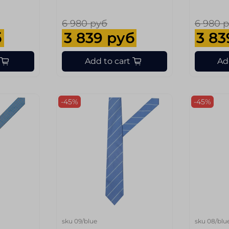
6 980 руб
6 980 
б
3 839 руб
3 83
Add to cart
Ad
-45%
-45%
sku
09/blue
sku
08/blu