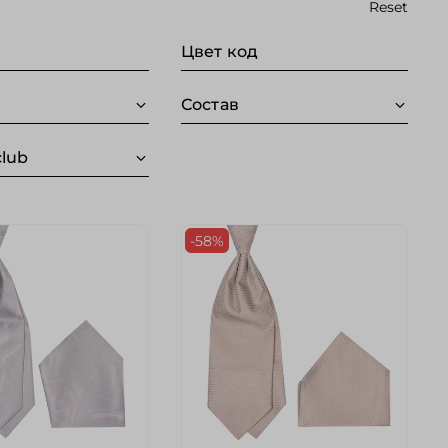
Reset
Цвет код
Состав
club
-58%