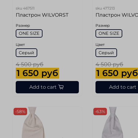
sku
467511
sku
477213
Пластрон WILVORST
Пластрон WILV
Размер
Размер
ONE SIZE
ONE SIZE
Цвет
Цвет
Серый
Серый
4 500 руб
4 500 руб
1 650 руб
1 650 ру
Add to cart
Add to cart
-58%
-63%