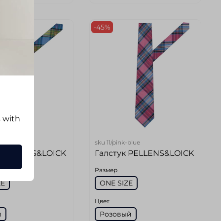
-45%
s with
-green
sku
11/pink-blue
 PELLENS&LOICK
Галстук PELLENS&LOICK
Размер
ZE
ONE SIZE
Цвет
й
Розовый