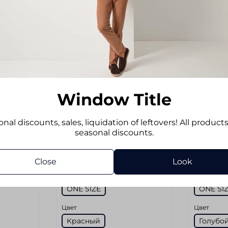
-45%
-45%
Window Title
nal discounts, sales, liquidation of leftovers! All product
seasonal discounts.
sku
11/red-grey
sku
11/blue
S&LOICK
Галстук PELLENS&LOICK
Галстук
Close
Look
Размер
Размер
ONE SIZE
ONE SI
Цвет
Цвет
Красный
Голубо