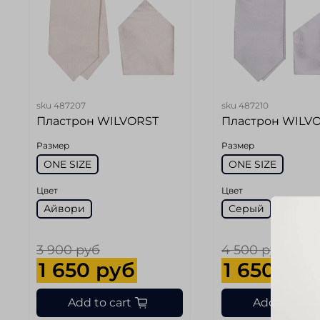
sku
487207
sku
487210
Пластрон WILVORST
Пластрон WILV
Размер
Размер
ONE SIZE
ONE SIZE
Цвет
Цвет
Айвори
Серый
3 900 руб
4 500 руб
1 650 руб
1 650 ру
Add to cart
Add to cart