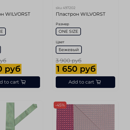
sku
497202
он WILVORST
Пластрон WILVORST
Размер
ZE
ONE SIZE
Цвет
Бежевый
руб
3 900 руб
0 руб
1 650 руб
d to cart
Add to cart
-45%