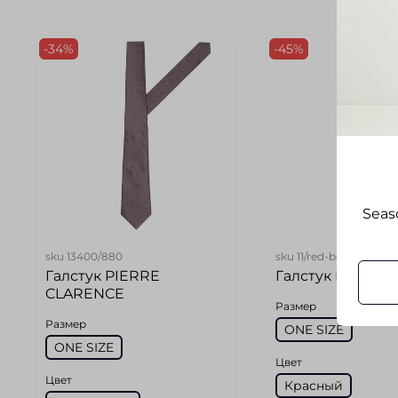
-34%
-45%
Seaso
sku
13400/880
sku
11/red-beige
Галстук PIERRE
Галстук PELLEN
CLARENCE
Размер
Размер
ONE SIZE
ONE SIZE
Цвет
Цвет
Красный