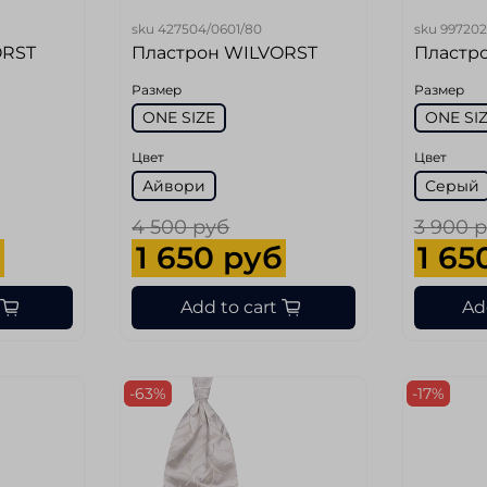
sku
427504/0601/80
sku
997202
ORST
Пластрон WILVORST
Пластр
Размер
Размер
ONE SIZE
ONE SI
Цвет
Цвет
Айвори
Серый
4 500 руб
3 900 
б
1 650 руб
1 65
Add to cart
Ad
-63%
-17%