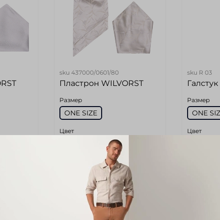
sku
437000/0601/80
sku
R 03
ORST
Пластрон WILVORST
Галстук
Размер
Размер
ONE SIZE
ONE SI
Цвет
Цвет
Айвори
Зелены
4 500 руб
6 980 
б
1 650 руб
5 79
Add to cart
Ad