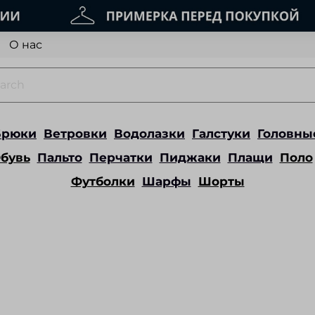
О нас
Брюки
Ветровки
Водолазки
Галстуки
Головны
бувь
Пальто
Перчатки
Пиджаки
Плащи
Поло
Футболки
Шарфы
Шорты