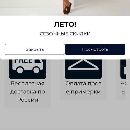
В корзину
ЛЕТО!
СЕЗОННЫЕ СКИДКИ
Закрыть
Посмотреть
Бесплатная
Оплата посл
Ча
доставка по
е примерки
ык
России