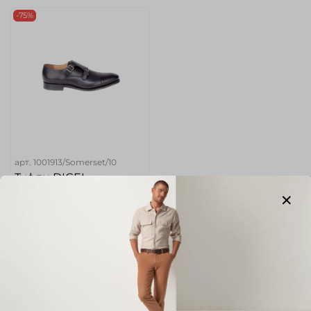
-75%
арт.
1001913/Somerset/10
Туфли DIGEL
Размер
45
Цвет
Черный
17 980 руб
4 565 руб