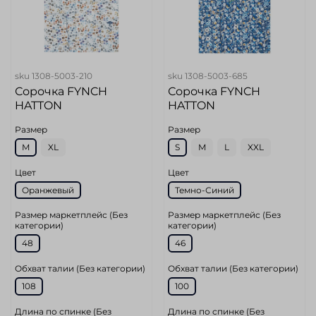
sku
1308-5003-210
sku
1308-5003-685
Сорочка FYNCH
Сорочка FYNCH
HATTON
HATTON
Размер
Размер
M
XL
S
M
L
XXL
Цвет
Цвет
Оранжевый
Темно-Синий
Размер маркетплейс (Без
Размер маркетплейс (Без
категории)
категории)
48
46
Обхват талии (Без категории)
Обхват талии (Без категории)
108
100
Длина по спинке (Без
Длина по спинке (Без