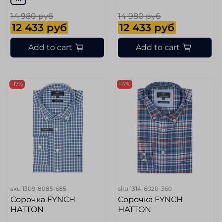
14 980 руб
14 980 руб
12 433 руб
12 433 руб
Add to cart
Add to cart
-17%
-17%
sku
1309-8085-685
sku
1314-6020-360
Сорочка FYNCH
Сорочка FYNCH
HATTON
HATTON