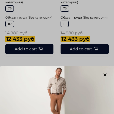
категории)
категории)
76
75
Обхват груди (Без категории)
Обхват груди (Без категории)
117
111
14 980 руб
14 980 руб
12 433 руб
12 433 руб
Add to cart
Add to cart
-17%
-17%