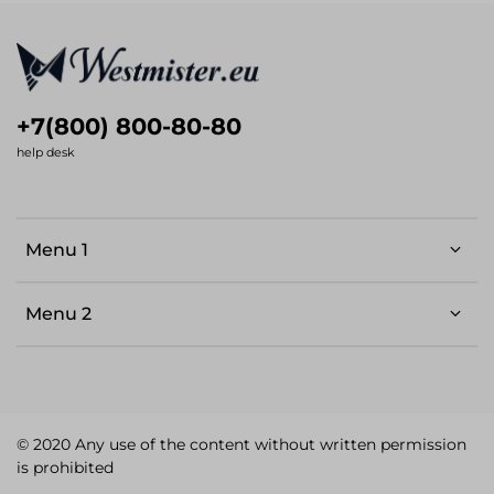
+7(800) 800-80-80
help desk
Menu 1
Menu 2
© 2020 Any use of the content without written permission
is prohibited