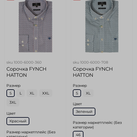
sku
1000-6000-360
sku
1000-6000-708
Сорочка FYNCH
Сорочка FYNCH
HATTON
HATTON
Размер
Размер
S
L
XL
XXL
S
XL
3XL
Цвет
Зеленый
Цвет
Красный
Размер маркетплейс (Без
категории)
Размер маркетплейс (Без
46
категории)