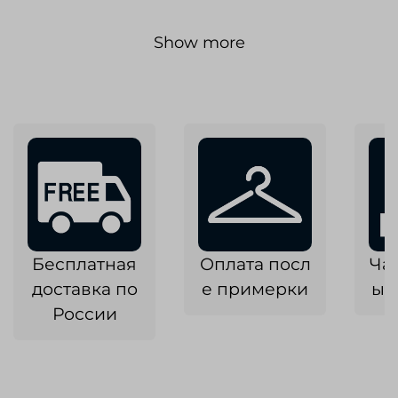
Show more
Бесплатная
Оплата посл
Ча
доставка по
е примерки
ык
России