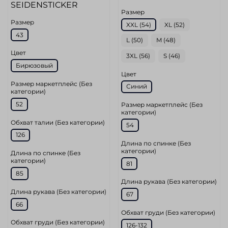
SEIDENSTICKER
Размер
Размер
XXL (54)
XL (52)
43
L (50)
M (48)
Цвет
3XL (56)
S (46)
Бирюзовый
Цвет
Размер маркетплейс (Без
Синий
категории)
52
Размер маркетплейс (Без
категории)
Обхват талии (Без категории)
54
126
Длина по спинке (Без
категории)
Длина по спинке (Без
категории)
81
85
Длина рукава (Без категории)
Длина рукава (Без категории)
67
66
Обхват груди (Без категории)
Обхват груди (Без категории)
126-132