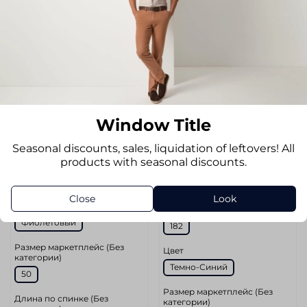
sku
MDU000T k-13/M-65c35m-
sku
143961/17
Window Title
12
Сорочка
Сорочка MIXERS
SEIDENSTICKER
Seasonal discounts, sales, liquidation of leftovers! All
products with seasonal discounts.
Размер
Размер
L
41
Close
Look
Цвет
Рост
Фиолетовый
182
Размер маркетплейс (Без
Цвет
категории)
Темно-Синий
50
Размер маркетплейс (Без
Длина по спинке (Без
категории)