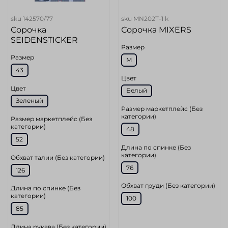
sku
142570/77
sku
MN202T-1 k
Сорочка
Сорочка MIXERS
SEIDENSTICKER
Размер
Размер
M
43
Цвет
Цвет
Белый
Зеленый
Размер маркетплейс (Без
категории)
Размер маркетплейс (Без
категории)
48
52
Длина по спинке (Без
категории)
Обхват талии (Без категории)
76
126
Обхват груди (Без категории)
Длина по спинке (Без
категории)
100
85
Длина рукава (Без категории)