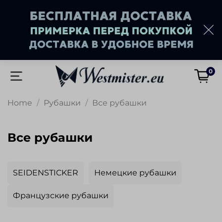
0
Home
Рубашки
Все рубашки
Все рубашки
SEIDENSTICKER
Немецкие рубашки
Французские рубашки