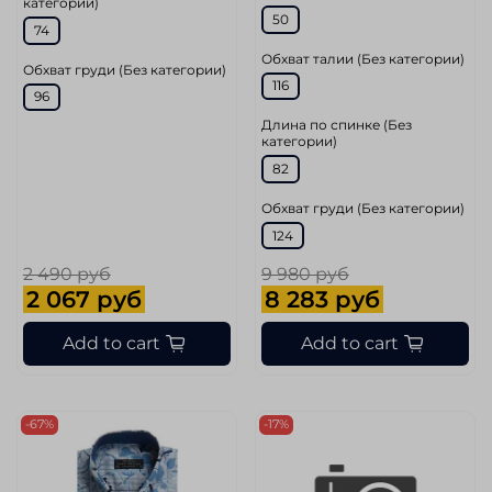
категории)
50
74
Обхват талии (Без категории)
Обхват груди (Без категории)
116
96
Длина по спинке (Без
категории)
82
Обхват груди (Без категории)
124
2 490 руб
9 980 руб
2 067 руб
8 283 руб
Add to cart
Add to cart
-67%
-17%