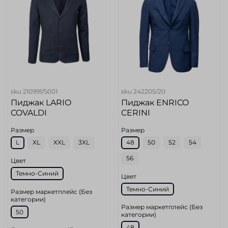
sku
210991/S001
sku
242205/20
Пиджак LARIO
Пиджак ENRICO
COVALDI
CERINI
Размер
Размер
L
XL
XXL
3XL
48
50
52
54
56
Цвет
Темно-Синий
Цвет
Темно-Синий
Размер маркетплейс (Без
категории)
Размер маркетплейс (Без
50
категории)
48