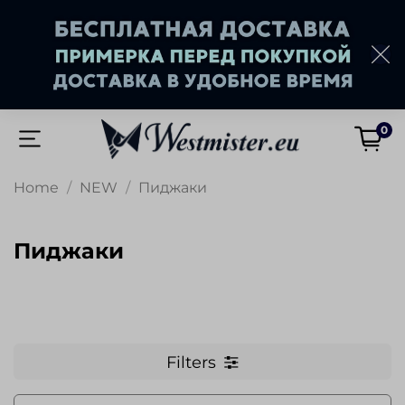
0
Home
NEW
Пиджаки
Пиджаки
Filters