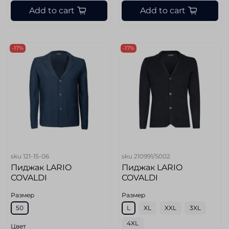
Add to cart
Add to cart
-17%
-17%
sku
121-15-06
sku
210991/S002
Пиджак LARIO
Пиджак LARIO
COVALDI
COVALDI
Размер
Размер
50
L
XL
XXL
3XL
4XL
Цвет