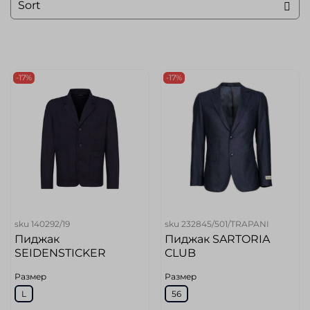
-17%
-17%
sku
140292/19
sku
232845/501/TRAPANI
Пиджак
Пиджак SARTORIA
SEIDENSTICKER
CLUB
Размер
Размер
L
56