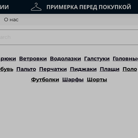
О нас
Брюки
Ветровки
Водолазки
Галстуки
Головны
бувь
Пальто
Перчатки
Пиджаки
Плащи
Поло
Футболки
Шарфы
Шорты