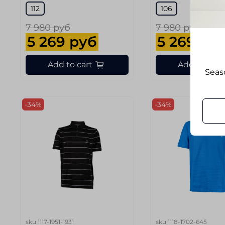
112
106
7 980 руб
7 980 руб
5 269 руб
5 269 ру
Add to cart
Add to cart
Seaso
-34%
-34%
sku
1117-1951-1931
sku
1118-1702-645