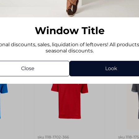
104
110
9 980 руб
9 980 
б
5 489 руб
5 48
Window Title
Add to cart
Ad
nal discounts, sales, liquidation of leftovers! All product
seasonal discounts.
-34%
-34%
Close
Look
sku
1118-1702-366
sku
1118-17