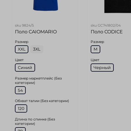
sku
9824/5
sku
GC741802/04
Поло CAIOMARIO
Поло CODICE
Размер
Размер
XXL
3XL
M
Цвет
Цвет
Синий
Черный
Размер маркетплейс (Без
категории)
54
Обхват талии (Без категории)
120
Длина по спинке (Без
категории)