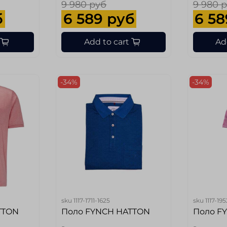
9 980 руб
9 980 
б
6 589 руб
6 58
Add to cart
Ad
-34%
-34%
sku
1117-1711-1625
sku
1117-19
TTON
Поло FYNCH HATTON
Поло F