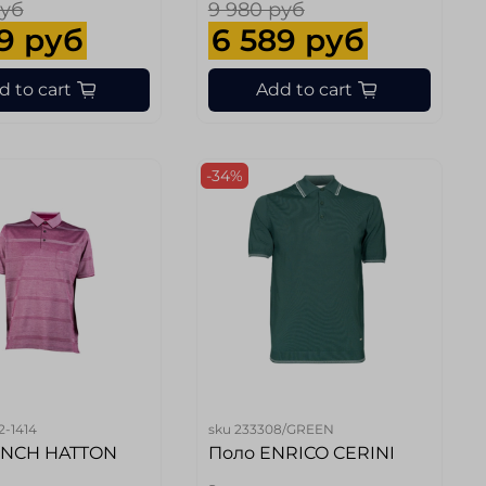
руб
9 980 руб
9 руб
6 589 руб
d to cart
Add to cart
-34%
52-1414
sku
233308/GREEN
YNCH HATTON
Поло ENRICO CERINI