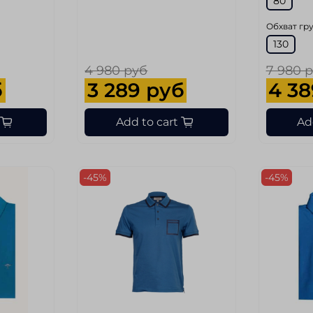
80
Обхват гру
130
4 980 руб
7 980 
б
3 289 руб
4 38
Add to cart
Ad
-45%
-45%