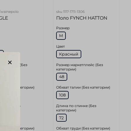
wainepolo
sku
1117-1711-1306
GLE
Поло FYNCH HATTON
Размер
M
Цвет
й
Красный
ркетплейс (Без
Размер маркетплейс (Без
)
категории)
48
ии (Без категории)
Обхват талии (Без категории)
108
спинке (Без
Длина по спинке (Без
)
категории)
72
ди (Без категории)
Обхват груди (Без категории)