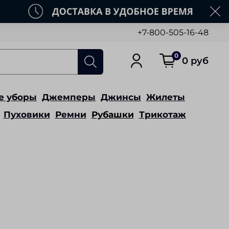
+7-800-505-16-48
0
0 руб
е уборы
Джемперы
Джинсы
Жилеты
Пуховики
Ремни
Рубашки
Трикотаж