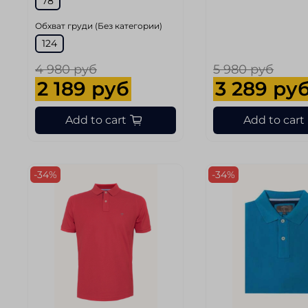
78
Обхват груди (Без категории)
124
4 980 руб
5 980 руб
2 189 руб
3 289 ру
Add to cart
Add to cart
-34%
-34%