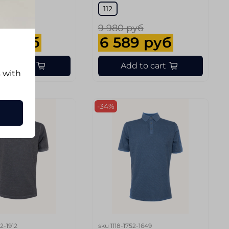
112
руб
9 980 руб
9 руб
6 589 руб
d to cart
Add to cart
s with
-34%
52-1912
sku
1118-1752-1649