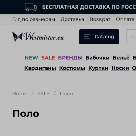
Гид по размерам
Доставка
Возврат
Оплата
Catalog
NEW
SALE
БРЕНДЫ
Бабочки
Бельё
Кардиганы
Костюмы
Куртки
Носки
О
Home
SALE
Поло
Поло