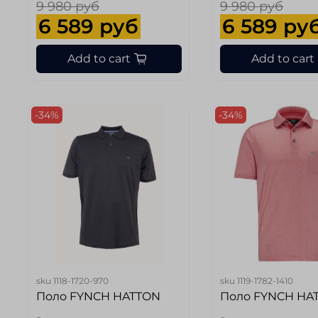
9 980 руб
9 980 руб
6 589 руб
6 589 ру
Add to cart
Add to cart
-34%
-34%
sku
1118-1720-970
sku
1119-1782-1410
Поло FYNCH HATTON
Поло FYNCH HA