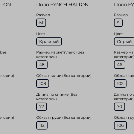
TTON
Поло FYNCH HATTON
Поло F
Размер
Размер
M
S
Цвет
Цвет
Красный
Серый
(Без
Размер маркетплейс (Без
Размер ма
категории)
категории
48
46
тегории)
Обхват талии (Без категории)
Обхват тал
108
102
Длина по спинке (Без
Длина по 
категории)
категории
72
70
тегории)
Обхват груди (Без категории)
Обхват гру
112
106