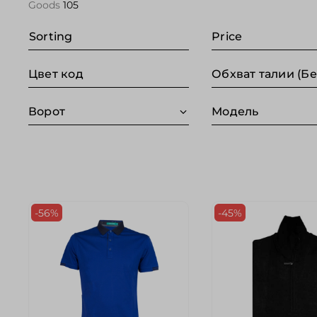
Goods
105
Sorting
Price
Цвет код
Ворот
Модель
-56%
-45%