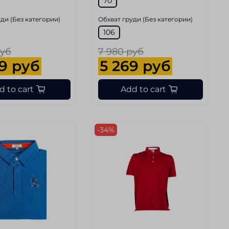
70
ди (Без категории)
Обхват груди (Без категории)
106
руб
7 980 руб
9 руб
5 269 руб
d to cart
Add to cart
-34%