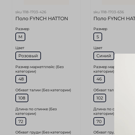
sku
1118-1703-426
sku
1118-1703-636
Поло FYNCH HATTON
Поло FYNCH HA
Размер
Размер
M
S
Цвет
Цвет
Розовый
Синий
Размер маркетплейс (Без
Размер маркетплейс 
категории)
категории)
48
46
Обхват талии (Без категории)
Обхват талии (Без ка
108
102
Длина по спинке (Без
Длина по спинке (Без
категории)
категории)
72
70
Обхват груди (Без категории)
Обхват груди (Без ка