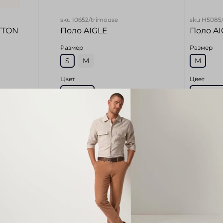
sku
I0652/trimouse
sku
H5085/
TTON
Поло AIGLE
Поло AI
Размер
Размер
S
M
M
Цвет
Цвет
Синий
Голубо
(Без
Размер маркетплейс (Без
Размер ма
категории)
категории
46
48
тегории)
Обхват талии (Без категории)
Обхват тал
100
106
Длина по спинке (Без
Длина по 
категории)
категории
69
71
тегории)
Обхват груди (Без категории)
Обхват гру