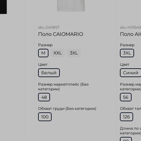
sku
24081/1
sku
H315A/
Поло CAIOMARIO
Поло AI
Размер
Размер
M
XXL
3XL
3XL
Цвет
Цвет
Белый
Синий
Размер маркетплейс (Без
Размер ма
категории)
категории
48
56
Обхват груди (Без категории)
Обхват тал
100
126
Длина по 
категории