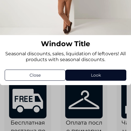
69
Обхват груди (Без категории)
110
9 980 руб
5 489 руб
Window Title
Add to cart
Seasonal discounts, sales, liquidation of leftovers! All
products with seasonal discounts.
Close
Look
Бесплатная
Оплата посл
Ча
доставка по
е примерки
ык