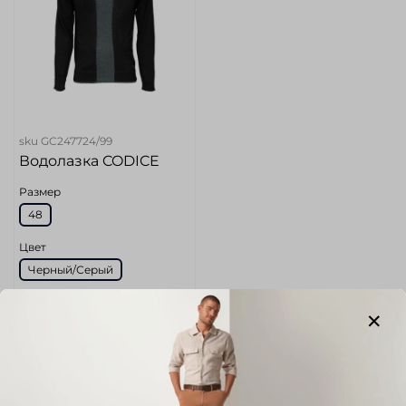
sku
GC247724/99
Водолазка CODICE
Размер
48
Цвет
Черный/Серый
Размер маркетплейс (Без
категории)
48
Длина по спинке (Без
категории)