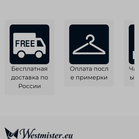
Бесплатная
Оплата посл
Ча
доставка по
е примерки
ык
России