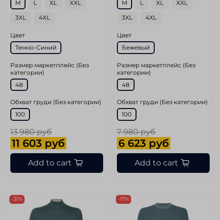
M
L
XL
XXL
M
L
XL
XXL
3XL
4XL
3XL
4XL
Цвет
Цвет
Темно-Синий
Бежевый
Размер маркетплейс (Без
Размер маркетплейс (Без
категории)
категории)
48
48
Обхват груди (Без категории)
Обхват груди (Без категории)
100
100
13 980 руб
7 980 руб
11 603 руб
6 623 руб
Add to cart
Add to cart
-31%
-17%