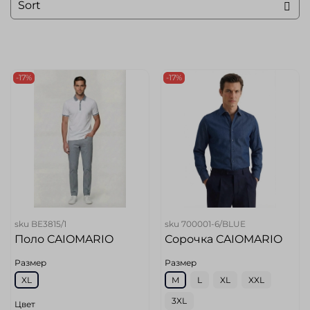
-17%
-17%
sku
BE3815/1
sku
700001-6/BLUE
Поло CAIOMARIO
Сорочка CAIOMARIO
Размер
Размер
XL
M
L
XL
XXL
3XL
Цвет