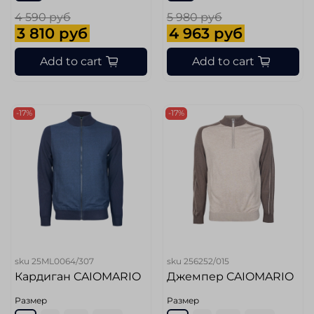
4 590 руб
5 980 руб
3 810 руб
4 963 руб
Add to cart
Add to cart
-17%
-17%
sku
25ML0064/307
sku
256252/015
Кардиган CAIOMARIO
Джемпер CAIOMARIO
Размер
Размер