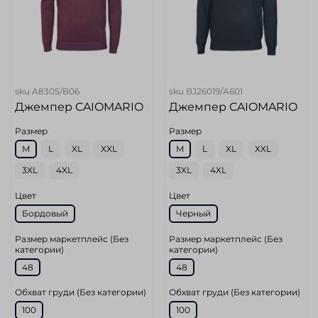
sku
A8305/B06
sku
BJ26019/A601
Джемпер CAIOMARIO
Джемпер CAIOMARIO
Размер
Размер
M
L
XL
XXL
M
L
XL
XXL
3XL
4XL
3XL
4XL
Цвет
Цвет
Бордовый
Черный
Размер маркетплейс (Без
Размер маркетплейс (Без
категории)
категории)
48
48
Обхват груди (Без категории)
Обхват груди (Без категории)
100
100