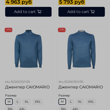
4 963 руб
5 793 руб
Add to cart
Add to cart
-17%
-17%
sku
BJ26033/V36
sku
BJ26035/V36
Джемпер CAIOMARIO
Джемпер CAIOMARIO
Размер
Размер
M
L
XL
XXL
M
L
XL
XXL
3XL
4XL
3XL
4XL