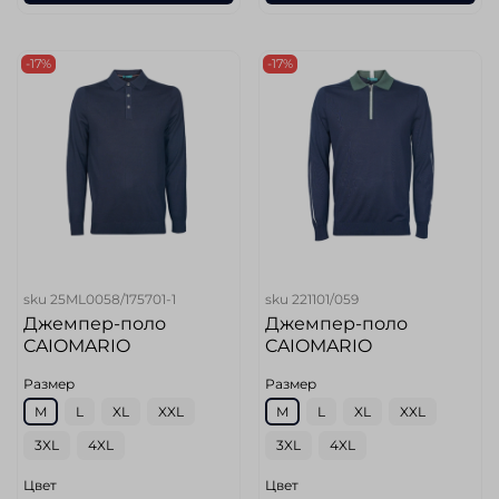
-17%
-17%
sku
25ML0058/175701-1
sku
221101/059
Джемпер-поло
Джемпер-поло
CAIOMARIO
CAIOMARIO
Размер
Размер
M
L
XL
XXL
M
L
XL
XXL
3XL
4XL
3XL
4XL
Цвет
Цвет