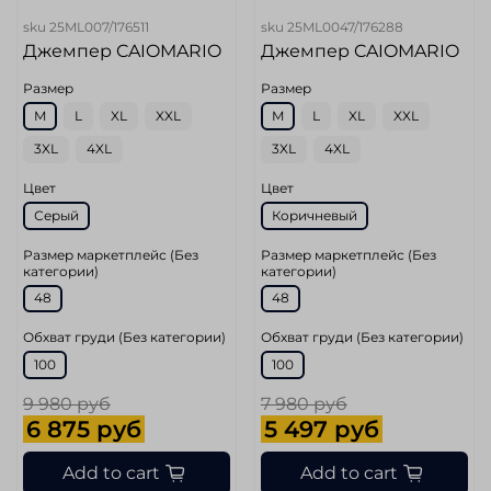
sku
25ML007/176511
sku
25ML0047/176288
Джемпер CAIOMARIO
Джемпер CAIOMARIO
Размер
Размер
M
L
XL
XXL
M
L
XL
XXL
3XL
4XL
3XL
4XL
Цвет
Цвет
Серый
Коричневый
Размер маркетплейс (Без
Размер маркетплейс (Без
категории)
категории)
48
48
Обхват груди (Без категории)
Обхват груди (Без категории)
100
100
9 980 руб
7 980 руб
6 875 руб
5 497 руб
Add to cart
Add to cart