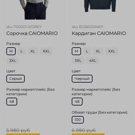
sku
700001-0/GREY
sku
BJ26021/A601
Сорочка CAIOMARIO
Кардиган CAIOMARIO
Размер
Размер
M
L
XL
XXL
M
L
XL
XXL
3XL
3XL
4XL
Цвет
Цвет
Серый
Черный
Размер маркетплейс (Без
Размер маркетплейс (Без
категории)
категории)
48
48
Обхват груди (Без категории)
100
5 980 руб
6 980 руб