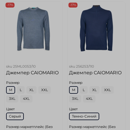
-17%
-17%
sku
25ML0053/10
sku
256253/110
Джемпер CAIOMARIO
Джемпер CAIOMARIO
Размер
Размер
M
L
XL
XXL
M
L
XL
XXL
3XL
4XL
3XL
4XL
Цвет
Цвет
Серый
Темно-Синий
Размер маркетплейс (Без
Размер маркетплейс (Без