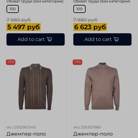
Обхват груди (Без категории)
Обхват груди (Без категории)
100
100
7 980 руб
7 980 руб
5 497 руб
6 623 руб
Add to cart
Add to cart
-17%
-17%
sku
256290/040
sku
25635/1986
Джемпер-поло
Джемпер-поло