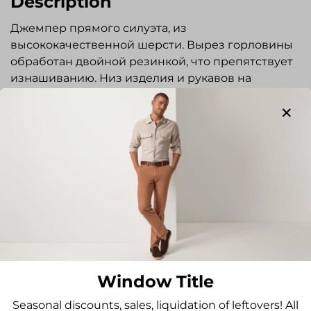
Description
Джемпер прямого силуэта, из
высококачественной шерсти. Вырез горловины
обработан двойной резинкой, что препятствует
изнашиванию. Низ изделия и рукавов на
резинке. Прекрасно сочетается как с джинсами и
повседневными брюками в стиле casual, так и с
классическими брюками.
Reviews
No one has left any reviews yet
Write a review
Window Title
Seasonal discounts, sales, liquidation of leftovers! All