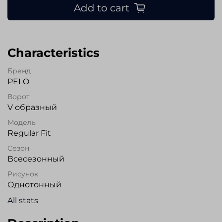
Add to cart
Characteristics
Бренд
PELO
Ворот
V образный
Модель
Regular Fit
Сезон
Всесезонный
Рисунок
Однотонный
All stats