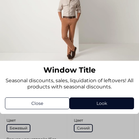
-69%
-69%
Window Title
sku
MSSK/80-400/11
sku
MSSK/EI-48/11
Seasonal discounts, sales, liquidation of leftovers! All
Сорочка MARIO
Сорочка MARIO
products with seasonal discounts.
MACHADO
MACHADO
Размер
Размер
Close
Look
M
S
Цвет
Цвет
Бежевый
Синий