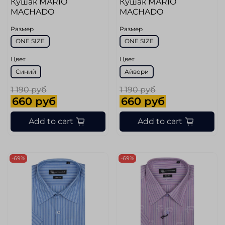
Кушак MARIO
Кушак MARIO
MACHADO
MACHADO
Размер
Размер
ONE SIZE
ONE SIZE
Цвет
Цвет
Синий
Айвори
1 190 руб
1 190 руб
660 руб
660 руб
Add to cart
Add to cart
-69%
-69%