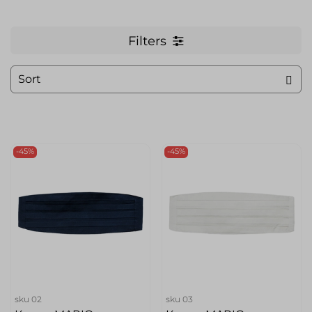
Filters
-45%
-45%
sku
02
sku
03