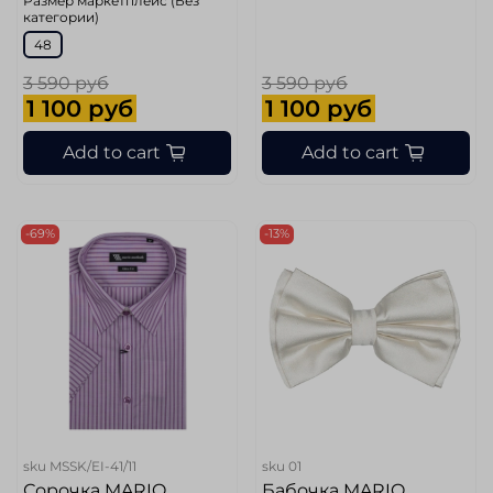
Размер маркетплейс (Без
категории)
48
3 590 руб
3 590 руб
1 100 руб
1 100 руб
Add to cart
Add to cart
-69%
-13%
sku
MSSK/EI-41/11
sku
01
Сорочка MARIO
Бабочка MARIO