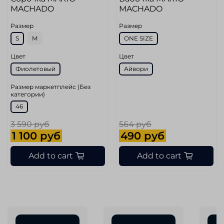
MACHADO
MACHADO
Размер
Размер
S
M
ONE SIZE
Цвет
Цвет
Фиолетовый
Айвори
Размер маркетплейс (Без
категории)
46
3 590 руб
564 руб
1 100 руб
490 руб
Add to cart
Add to cart