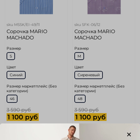
sku
MSSK/EI-49/11
sku
SFK-06/12
Сорочка MARIO
Сорочка MARIO
MACHADO
MACHADO
Размер
Размер
S
M
Цвет
Цвет
Синий
Сиреневый
Размер маркетплейс (Без
Размер маркетплейс (Без
категории)
категории)
46
48
3 590 руб
3 590 руб
1 100 руб
1 100 руб
Add to cart
Add to cart