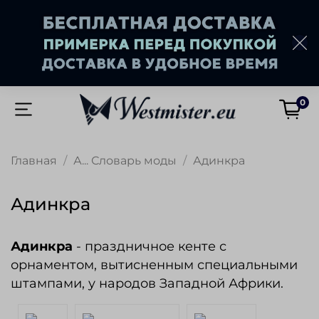
0
Главная
А... Словарь моды
Адинкра
Адинкра
Адинкра
- праздничное кенте с
орнаментом, вытисненным специальными
штампами, у народов Западной Африки.