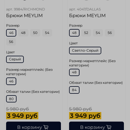
арт.
9984/RICHMOND
арт.
4047/DALLAS
Брюки MEYLIM
Брюки MEYLIM
Размер
Размер
46
48
50
54
48
52
54
56
56
Цвет
Светло-Серый
Цвет
Серый
Размер маркетплейс (Без
категории)
Размер маркетплейс (Без
48
категории)
46
Обхват талии (Без категории)
84
Обхват талии (Без категории)
80
5 980 руб
5 980 руб
3 949 руб
3 949 руб
В корзину
В корзину