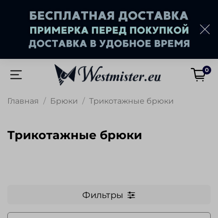
0
Главная
Брюки
Трикотажные брюки
Трикотажные брюки
Фильтры