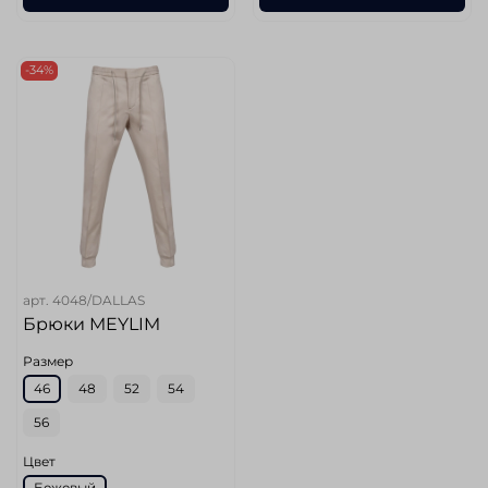
-34%
арт.
4048/DALLAS
Брюки MEYLIM
Размер
46
48
52
54
56
Цвет
Бежевый