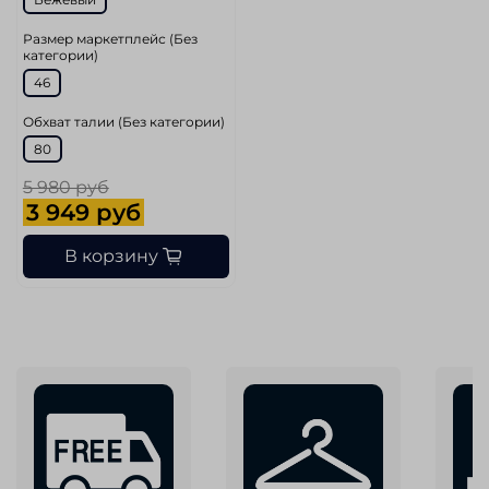
Размер маркетплейс (Без
категории)
46
Обхват талии (Без категории)
80
5 980 руб
3 949 руб
В корзину