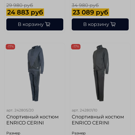
29 980 руб
34 980 руб
24 883 руб
23 089 руб
В корзину
В корзину
-17%
-17%
арт.
242805/20
арт.
242801/10
Спортивный костюм
Спортивный костюм
ENRICO CERINI
ENRICO CERINI
Размер
Размер