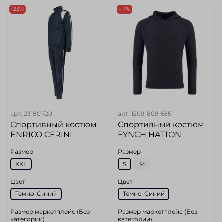
-23%
-17%
арт.
231801/20
арт.
1209-809-685
Спортивный костюм
Спортивный костюм
ENRICO CERINI
FYNCH HATTON
Размер
Размер
XXL
S
M
Цвет
Цвет
Темно-Синий
Темно-Синий
Размер маркетплейс (Без
Размер маркетплейс (Без
категории)
категории)