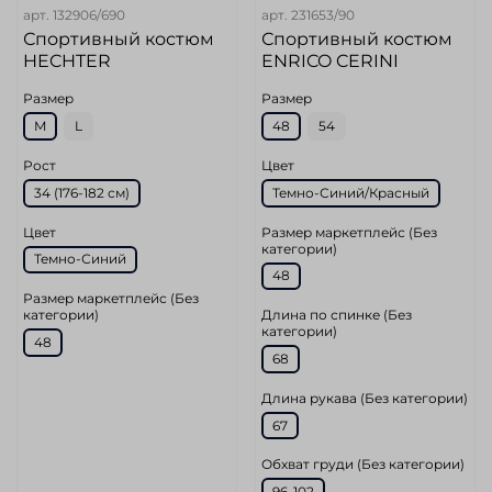
арт.
132906/690
арт.
231653/90
Спортивный костюм
Спортивный костюм
HECHTER
ENRICO CERINI
Размер
Размер
M
L
48
54
Рост
Цвет
34 (176-182 см)
Темно-Синий/Красный
Цвет
Размер маркетплейс (Без
категории)
Темно-Синий
48
Размер маркетплейс (Без
категории)
Длина по спинке (Без
категории)
48
68
Длина рукава (Без категории)
67
Обхват груди (Без категории)
96-102