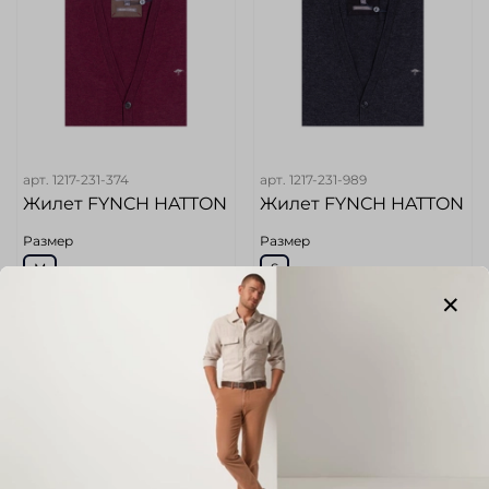
арт.
1217-231-374
арт.
1217-231-989
Жилет FYNCH HATTON
Жилет FYNCH HATTON
Размер
Размер
M
S
Цвет
Цвет
Вишневый
Темно-Серый
Размер маркетплейс (Без
Размер маркетплейс (Без
категории)
категории)
48
46
Длина по спинке (Без
Длина по спинке (Без
категории)
категории)