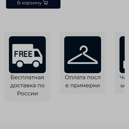
В корзину
Бесплатная
Оплата посл
Ча
доставка по
е примерки
ык
России