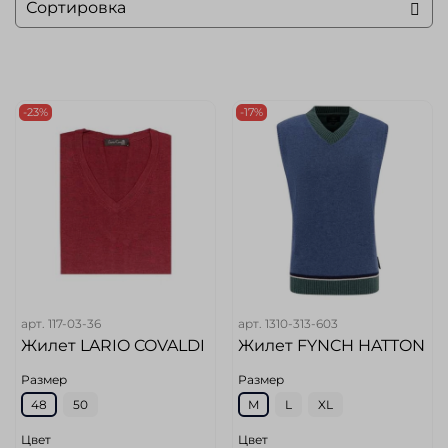
-23%
-17%
арт.
117-03-36
арт.
1310-313-603
Жилет LARIO COVALDI
Жилет FYNCH HATTON
Размер
Размер
48
50
M
L
XL
Цвет
Цвет