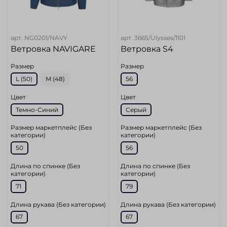
арт.
NG0201/NAVY
арт.
3665/Ulysses/1101
Ветровка NAVIGARE
Ветровка S4
Размер
Размер
L (50)
M (48)
56
Цвет
Цвет
Темно-Синий
Серый
Размер маркетплейс (Без
Размер маркетплейс (Без
категории)
категории)
50
56
Длина по спинке (Без
Длина по спинке (Без
категории)
категории)
71
79
Длина рукава (Без категории)
Длина рукава (Без категории)
67
67