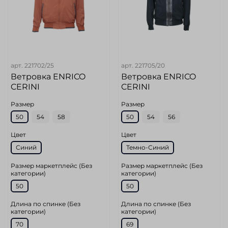
арт.
221702/25
арт.
221705/20
Ветровка ENRICO
Ветровка ENRICO
CERINI
CERINI
Размер
Размер
50
54
58
50
54
56
Цвет
Цвет
Синий
Темно-Синий
Размер маркетплейс (Без
Размер маркетплейс (Без
категории)
категории)
50
50
Длина по спинке (Без
Длина по спинке (Без
категории)
категории)
70
69