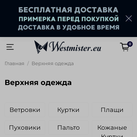
0
Главная
Верхняя одежда
Верхняя одежда
Ветровки
Куртки
Плащи
Пуховики
Пальто
Кожаные
Куртки