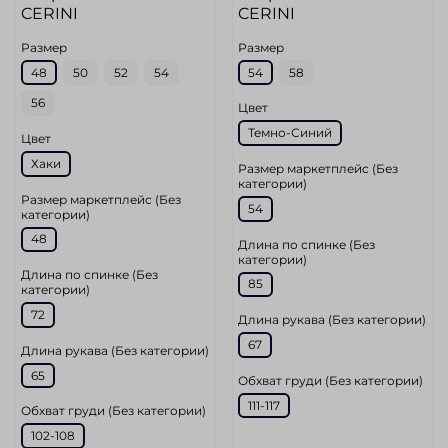
CERINI
CERINI
Размер
Размер
48
50
52
54
54
58
56
Цвет
Темно-Синий
Цвет
Хаки
Размер маркетплейс (Без
категории)
Размер маркетплейс (Без
54
категории)
48
Длина по спинке (Без
категории)
Длина по спинке (Без
85
категории)
72
Длина рукава (Без категории)
67
Длина рукава (Без категории)
65
Обхват груди (Без категории)
111-117
Обхват груди (Без категории)
102-108