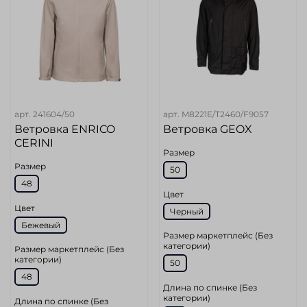
арт.
241604/50
арт.
M8221E/T2460/F9057
Ветровка ENRICO
Ветровка GEOX
CERINI
Размер
Размер
50
48
Цвет
Цвет
Черный
Бежевый
Размер маркетплейс (Без
категории)
Размер маркетплейс (Без
категории)
50
48
Длина по спинке (Без
категории)
Длина по спинке (Без