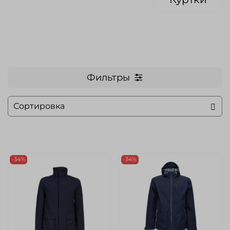
Фильтры
-34%
-34%