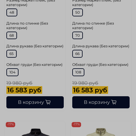
Размер маркетплейс (Без
Размер маркетплейс (Без
категории)
категории)
48
50
Длина по спинке (Без
Длина по спинке (Без
категории)
категории)
68
70
Длина рукава (Без категории)
Длина рукава (Без категории)
65
66
Обхват груди (Без категории)
Обхват груди (Без категории)
104
108
19 980 руб
19 980 руб
16 583 руб
16 583 руб
В корзину
В корзину
-17%
-17%