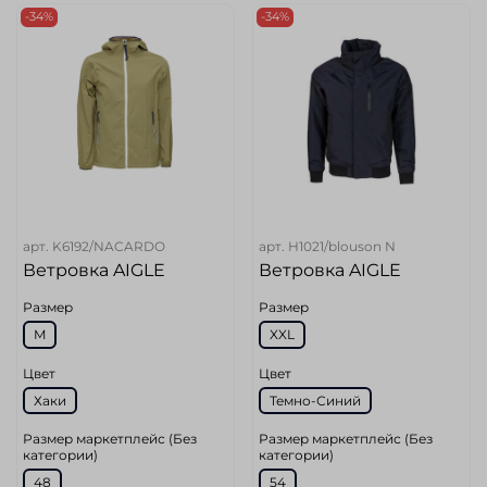
-34%
-34%
арт.
K6192/NACARDO
арт.
H1021/blouson N
Ветровка AIGLE
Ветровка AIGLE
Размер
Размер
M
XXL
Цвет
Цвет
Хаки
Темно-Синий
Размер маркетплейс (Без
Размер маркетплейс (Без
категории)
категории)
48
54