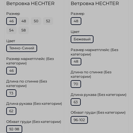
Ветровка HECHTER
Ветровка HECHTER
Размер
Размер
46
48
50
52
48
54
58
Цвет
Бежевый
Цвет
Темно-Синий
Размер маркетплейс (Без
категории)
Размер маркетплейс (Без
48
категории)
46
Длина по спинке (Без
категории)
Длина по спинке (Без
70
категории)
73
Длина рукава (Без категории)
63
Длина рукава (Без категории)
62
Обхват груди (Без категории)
96-102
Обхват груди (Без категории)
92-98