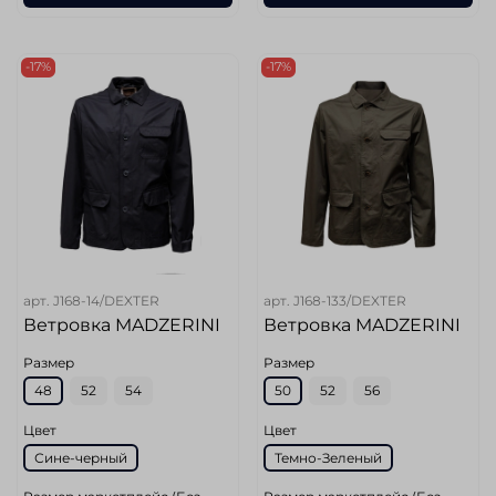
-17%
-17%
арт.
J168-14/DEXTER
арт.
J168-133/DEXTER
Ветровка MADZERINI
Ветровка MADZERINI
Размер
Размер
48
52
54
50
52
56
Цвет
Цвет
Сине-черный
Темно-Зеленый