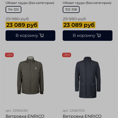
Обхват груди (Без категории)
Обхват груди (Без категории)
114-120
102-108
29 980 руб
29 980 руб
23 089 руб
23 089 руб
В корзину
В корзину
-23%
-39%
арт.
231655/60
арт.
231657/20
Ветровка ENRICO
Ветровка ENRICO