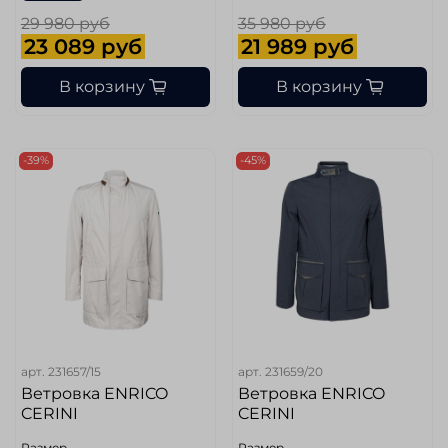
29 980 руб
35 980 руб
23 089 руб
21 989 руб
В корзину
В корзину
-39%
-45%
арт.
231657/15
арт.
231659/20
Ветровка ENRICO
Ветровка ENRICO
CERINI
CERINI
Размер
Размер