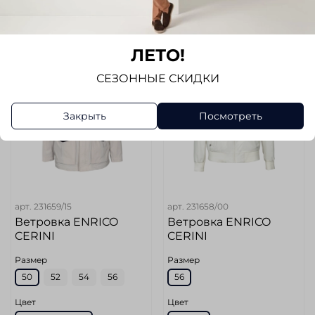
В корзину
В корзину
ЛЕТО!
-45%
-23%
СЕЗОННЫЕ СКИДКИ
Закрыть
Посмотреть
арт.
231659/15
арт.
231658/00
Ветровка ENRICO
Ветровка ENRICO
CERINI
CERINI
Размер
Размер
50
52
54
56
56
Цвет
Цвет