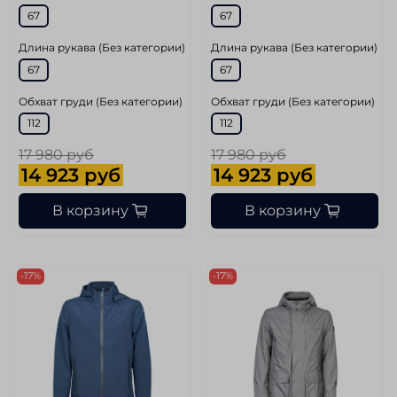
67
67
Длина рукава (Без категории)
Длина рукава (Без категории)
67
67
Обхват груди (Без категории)
Обхват груди (Без категории)
112
112
17 980 руб
17 980 руб
14 923 руб
14 923 руб
В корзину
В корзину
-17%
-17%