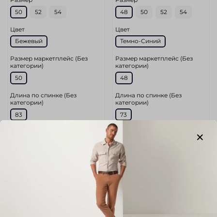
50
52
54
48
50
52
54
Цвет
Цвет
Бежевый
Темно-Синий
Размер маркетплейс (Без
Размер маркетплейс (Без
категории)
категории)
50
48
Длина по спинке (Без
Длина по спинке (Без
категории)
категории)
83
73
Длина рукава (Без категории)
Длина рукава (Без категории)
66
64
Обхват груди (Без категории)
Обхват груди (Без категории)
105-111
96-102
35 980 руб
49 980 руб
21 989 руб
27 489 руб