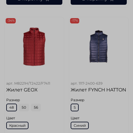
-34%
-17%
арт.
M8221H/T2422/F7411
арт.
1117-2400-639
Жилет GEOX
Жилет FYNCH HATTON
Размер
Размер
48
50
56
S
Цвет
Цвет
Красный
Синий