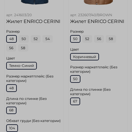
арт.
241603/20
арт.
232607/40/BROWN
Жилет ENRICO CERINI
Жилет ENRICO CERINI
Размер
Размер
48
50
52
54
50
52
56
58
56
58
Цвет
Коричневый
Цвет
Темно-Синий
Размер маркетплейс (Без
категории)
Размер маркетплейс (Без
50
категории)
48
Длина по спинке (Без
категории)
Длина по спинке (Без
67
категории)
68
Обхват груди (Без категории)
104