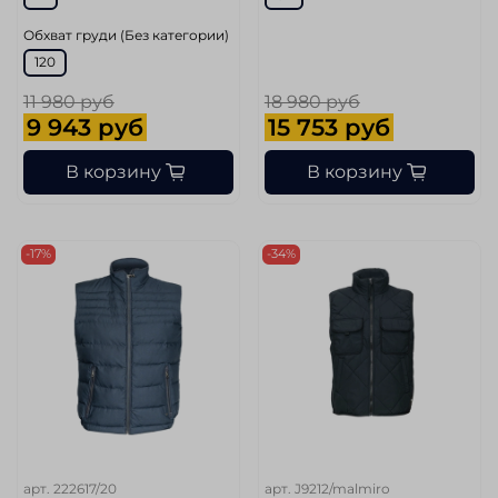
Обхват груди (Без категории)
120
11 980 руб
18 980 руб
9 943 руб
15 753 руб
В корзину
В корзину
-17%
-34%
арт.
222617/20
арт.
J9212/malmiro