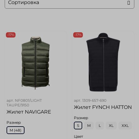
-17%
-17%
арт.
NF0801/LIGHT
арт.
1309-657-690
TAUPE/9150
Жилет FYNCH HATTON
Жилет NAVIGARE
Размер
Размер
S
M
L
XL
XXL
M (48)
Цвет