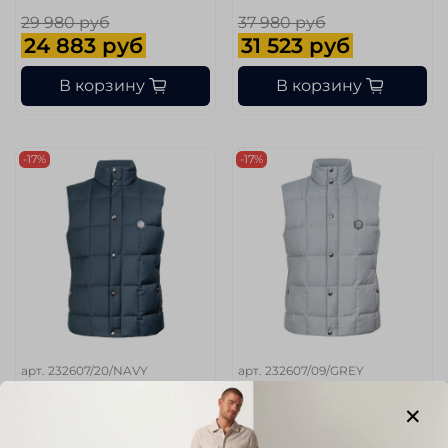
29 980 руб
37 980 руб
24 883 руб
31 523 руб
В корзину
В корзину
-17%
-17%
арт.
232607/20/NAVY
арт.
232607/09/GREY
Жилет ENRICO CERINI
Жилет ENRICO CERINI
Размер
Размер