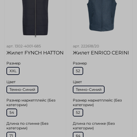
арт.
1302-4001-685
арт.
222618/20
Жилет FYNCH HATTON
Жилет ENRICO CERINI
Размер
Размер
XXL
52
Цвет
Цвет
Темно-Синий
Темно-Синий
Размер маркетплейс (Без
Размер маркетплейс (Без
категории)
категории)
54
52
Длина по спинке (Без
Длина по спинке (Без
категории)
категории)
71
64