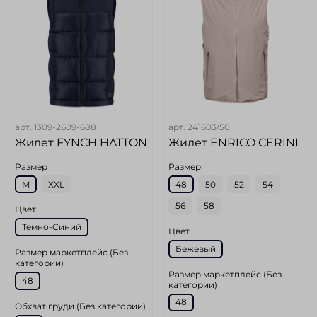
арт.
1309-2609-688
арт.
241603/50
Жилет FYNCH HATTON
Жилет ENRICO CERINI
Размер
Размер
M
XXL
48
50
52
54
56
58
Цвет
Темно-Синий
Цвет
Бежевый
Размер маркетплейс (Без
категории)
Размер маркетплейс (Без
48
категории)
48
Обхват груди (Без категории)