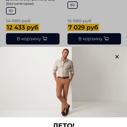
(Без категории)
80
82
14 980 руб
15 980 руб
12 433 руб
7 029 руб
В корзину
В корзину
-56%
-45%
арт.
S1914/Stone/540
арт.
S1915/Pipe-V/048
ЛЕТО!
Джинсы ALBERTO
Джинсы ALBERTO