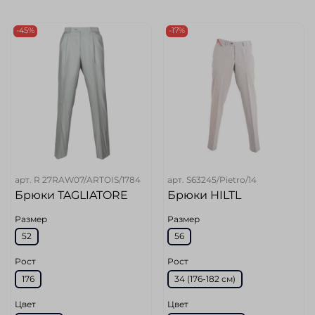
-45%
-17%
арт.
R 27RAW07/ARTOIS/1784
арт.
S63245/Pietro/14
Брюки TAGLIATORE
Брюки HILTL
Размер
Размер
52
56
Рост
Рост
176
34 (176-182 см)
Цвет
Цвет