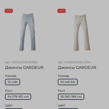
-67%
-45%
арт.
S70142/DAVE/065
арт.
S41051/NIGEL1/014
Джинсы GARDEUR
Джинсы GARDEUR
Размер
Размер
32 (48)
33 (48-50)
Рост
Рост
34 (176-182 см)
36 (182-188 см)
Цвет
Цвет