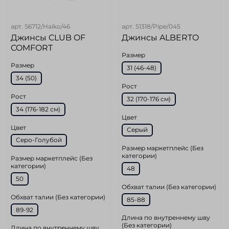
арт.
S6712/Haiko/46
арт.
S1318/Pipe/045
Джинсы CLUB OF
Джинсы ALBERTO
COMFORT
Размер
Размер
31 (46-48)
34 (50)
Рост
Рост
32 (170-176 cм)
34 (176-182 см)
Цвет
Цвет
Серый
Серо-Голубой
Размер маркетплейс (Без
категории)
Размер маркетплейс (Без
категории)
48
50
Обхват талии (Без категории)
Обхват талии (Без категории)
85-88
89-92
Длина по внутреннему шву
(Без категории)
Длина по внутреннему шву