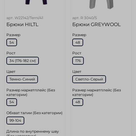
арт.
W22142/Terni/41
арт.
R 3040/S
Брюки HILTL
Брюки GREYWOOL
Размер
Размер
54
48
Рост
Рост
34 (176-182 см)
176
Цвет
Цвет
Темно-Синий
Светло-Серый
Размер маркетплейс (Без
Размер маркетплейс (Без
категории)
категории)
54
48
Обхват талии (Без категории)
99-104
Длина по внутреннему шву
(Без категории)