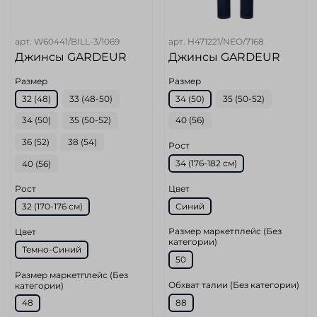
арт.
W60441/BILL-3/1069
арт.
H471221/NEO/7168
Джинсы GARDEUR
Джинсы GARDEUR
Размер
Размер
32 (48)
33 (48-50)
34 (50)
35 (50-52)
34 (50)
35 (50-52)
40 (56)
36 (52)
38 (54)
Рост
34 (176-182 см)
40 (56)
Цвет
Рост
Синий
32 (170-176 cм)
Размер маркетплейс (Без
Цвет
категории)
Темно-Синий
50
Размер маркетплейс (Без
Обхват талии (Без категории)
категории)
88
48