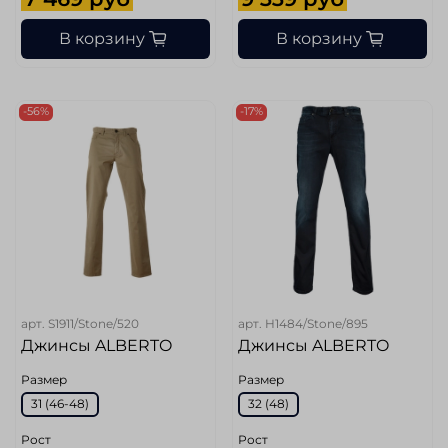
В корзину
В корзину
-56%
-17%
арт.
S1911/Stone/520
арт.
H1484/Stone/895
Джинсы ALBERTO
Джинсы ALBERTO
Размер
Размер
31 (46-48)
32 (48)
Рост
Рост