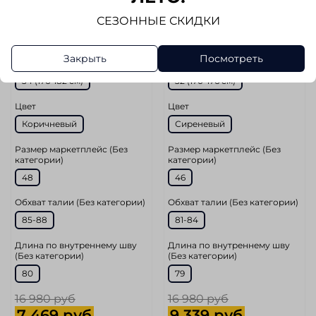
СЕЗОННЫЕ СКИДКИ
Размер
Размер
31 (46-48)
30 (46)
31 (46-48)
Закрыть
Посмотреть
Рост
Рост
34 (176-182 см)
32 (170-176 cм)
Цвет
Цвет
Коричневый
Сиреневый
Размер маркетплейс (Без
Размер маркетплейс (Без
категории)
категории)
48
46
Обхват талии (Без категории)
Обхват талии (Без категории)
85-88
81-84
Длина по внутреннему шву
Длина по внутреннему шву
(Без категории)
(Без категории)
80
79
16 980 руб
16 980 руб
7 469 руб
9 339 руб