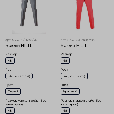
арт.
S43209/Tivoli/46
арт.
S73295/Peaker/84
Брюки HILTL
Брюки HILTL
Размер
Размер
48
48
Рост
Рост
34 (176-182 см)
34 (176-182 см)
Цвет
Цвет
Серый
Красный
Размер маркетплейс (Без
Размер маркетплейс (Без
категории)
категории)
48
48