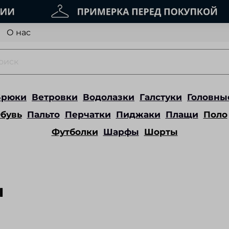
О нас
Брюки
Ветровки
Водолазки
Галстуки
Головны
бувь
Пальто
Перчатки
Пиджаки
Плащи
Поло
Футболки
Шарфы
Шорты
ы