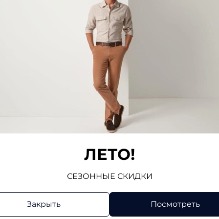
82
Длина по 
категории
82
24 980 руб
24 980
уб
16 489 руб
16 4
В корзину
В 
ЛЕТО!
СЕЗОННЫЕ СКИДКИ
Закрыть
Посмотреть