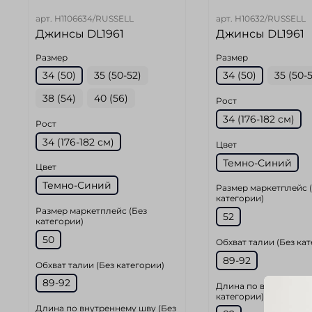
арт.
H1106634/RUSSELL
арт.
H10632/RUSSELL
Джинсы DL1961
Джинсы DL1961
Размер
Размер
34 (50)
35 (50-52)
34 (50)
35 (50-
38 (54)
40 (56)
Рост
34 (176-182 см)
Рост
34 (176-182 см)
Цвет
Темно-Синий
Цвет
Темно-Синий
Размер маркетплейс 
категории)
Размер маркетплейс (Без
52
категории)
50
Обхват талии (Без ка
89-92
Обхват талии (Без категории)
89-92
Длина по внутреннем
категории)
Длина по внутреннему шву (Без