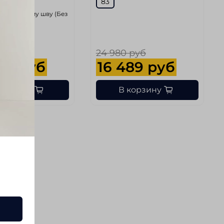
83
внутреннему шву (Без
)
 руб
24 980 руб
89 руб
16 489 руб
корзину
В корзину