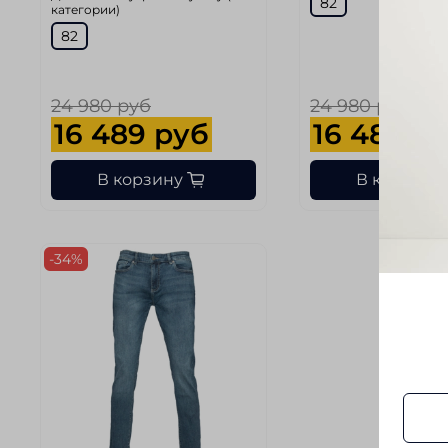
82
категории)
82
24 980 руб
24 980 руб
16 489 руб
16 489 р
В корзину
В корзину
-34%