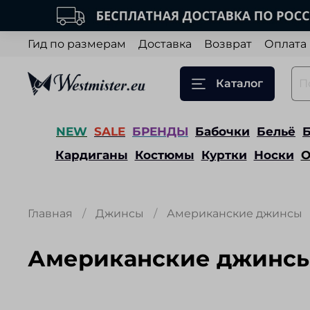
Гид по размерам
Доставка
Возврат
Оплата
Каталог
NEW
SALE
БРЕНДЫ
Бабочки
Бельё
Кардиганы
Костюмы
Куртки
Носки
О
Главная
Джинсы
Американские джинсы
Американские джинс