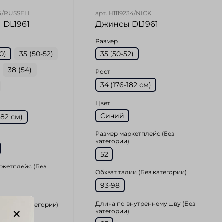
4/RUSSELL
арт.
H1119234/NICK
 DL1961
Джинсы DL1961
Размер
0)
35 (50-52)
35 (50-52)
38 (54)
Рост
34 (176-182 см)
Цвет
Синий
182 см)
Размер маркетплейс (Без
категории)
52
ркетплейс (Без
Обхват талии (Без категории)
)
93-98
Длина по внутреннему шву (Без
ии (Без категории)
категории)