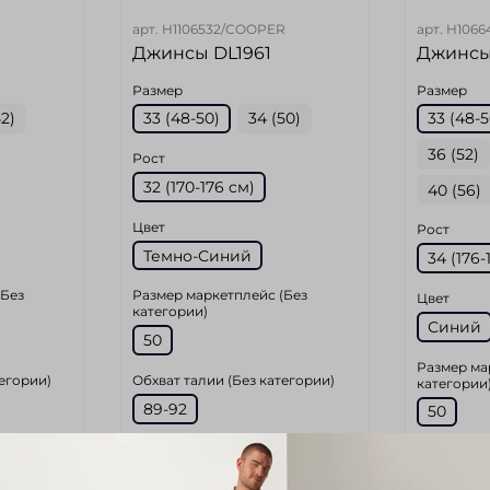
арт.
H1106532/COOPER
арт.
H1066
Джинсы DL1961
Джинсы
Размер
Размер
52)
33 (48-50)
34 (50)
33 (48-5
36 (52)
Рост
32 (170-176 cм)
40 (56)
Цвет
Рост
Темно-Синий
34 (176-
(Без
Размер маркетплейс (Без
Цвет
категории)
Синий
50
Размер ма
тегории)
Обхват талии (Без категории)
категории
89-92
50
у шву (Без
Длина по внутреннему шву (Без
Обхват тал
категории)
89-92