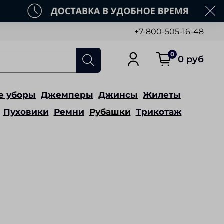
+7-800-505-16-48
0
0 руб
е уборы
Джемперы
Джинсы
Жилеты
Пуховики
Ремни
Рубашки
Трикотаж