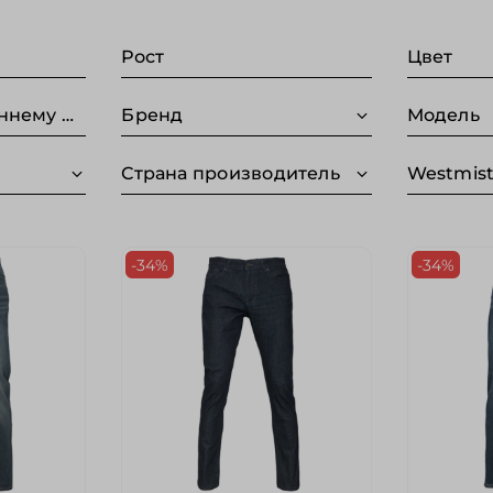
Рост
Цвет
Длина по внутреннему шву (Без категории)
Бренд
Модель
Страна производитель
Westmist
-34%
-34%