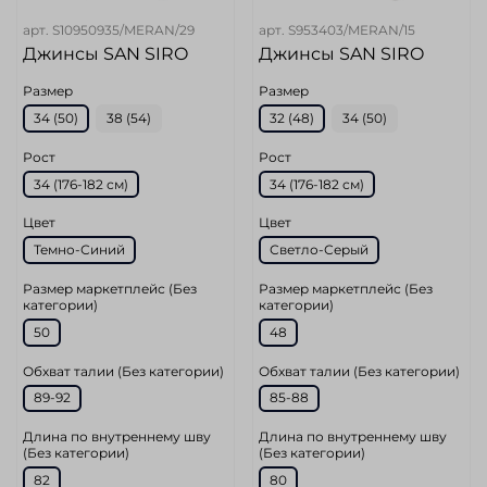
арт.
S10950935/MERAN/29
арт.
S953403/MERAN/15
Джинсы SAN SIRO
Джинсы SAN SIRO
Размер
Размер
34 (50)
38 (54)
32 (48)
34 (50)
Рост
Рост
34 (176-182 см)
34 (176-182 см)
Цвет
Цвет
Темно-Синий
Светло-Серый
Размер маркетплейс (Без
Размер маркетплейс (Без
категории)
категории)
50
48
Обхват талии (Без категории)
Обхват талии (Без категории)
89-92
85-88
Длина по внутреннему шву
Длина по внутреннему шву
(Без категории)
(Без категории)
82
80