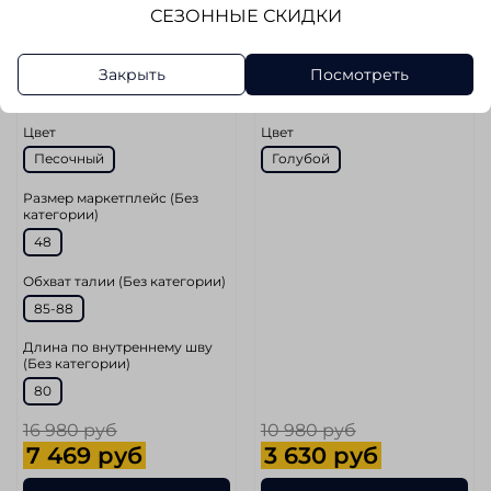
СЕЗОННЫЕ СКИДКИ
31 (46-48)
32 (48)
Рост
Рост
Закрыть
Посмотреть
34 (176-182 см)
34 (176-182 см)
Цвет
Цвет
Песочный
Голубой
Размер маркетплейс (Без
категории)
48
Обхват талии (Без категории)
85-88
Длина по внутреннему шву
(Без категории)
80
16 980 руб
10 980 руб
7 469 руб
3 630 руб