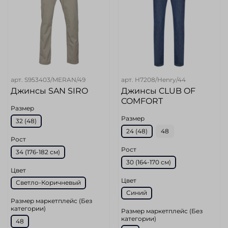
арт.
S953403/MERAN/49
арт.
H7208/Henry/44
Джинсы SAN SIRO
Джинсы CLUB OF
COMFORT
Размер
Размер
32 (48)
24 (48)
48
Рост
Рост
34 (176-182 см)
30 (164-170 см)
Цвет
Цвет
Светло-Коричневый
Синий
Размер маркетплейс (Без
категории)
Размер маркетплейс (Без
категории)
48