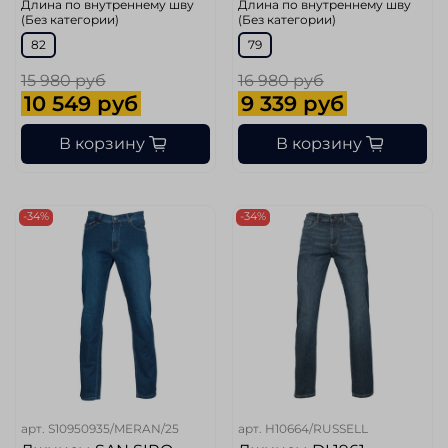
Длина по внутреннему шву
Длина по внутреннему шву
(Без категории)
(Без категории)
82
79
15 980 руб
16 980 руб
10 549 руб
9 339 руб
В корзину
В корзину
-34%
-34%
арт.
S10950935/MERAN/25
арт.
H10664/RUSSELL