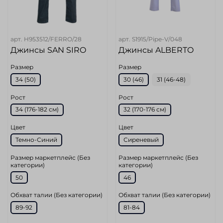
арт.
H953512/FERRO/28
арт.
S1915/Pipe-V/048
Джинсы SAN SIRO
Джинсы ALBERTO
Размер
Размер
34 (50)
30 (46)
31 (46-48)
Рост
Рост
34 (176-182 см)
32 (170-176 cм)
Цвет
Цвет
Темно-Синий
Сиреневый
Размер маркетплейс (Без
Размер маркетплейс (Без
категории)
категории)
50
46
Обхват талии (Без категории)
Обхват талии (Без категории)
89-92
81-84