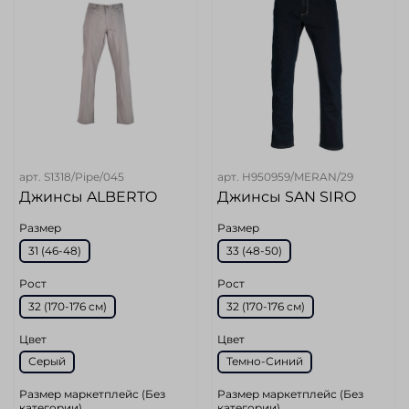
арт.
S1318/Pipe/045
арт.
H950959/MERAN/29
Джинсы ALBERTO
Джинсы SAN SIRO
Размер
Размер
31 (46-48)
33 (48-50)
Рост
Рост
32 (170-176 cм)
32 (170-176 cм)
Цвет
Цвет
Серый
Темно-Синий
Размер маркетплейс (Без
Размер маркетплейс (Без
категории)
категории)