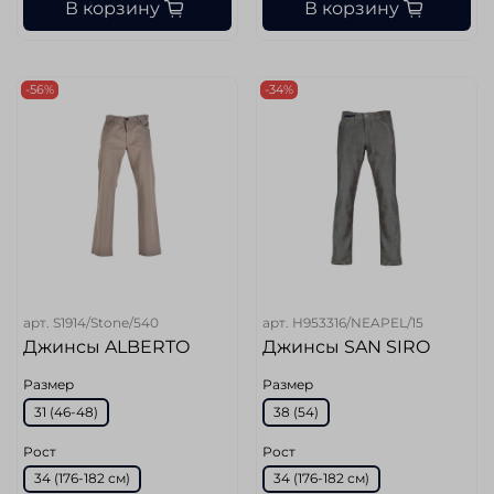
В корзину
В корзину
-56%
-34%
арт.
S1914/Stone/540
арт.
H953316/NEAPEL/15
Джинсы ALBERTO
Джинсы SAN SIRO
Размер
Размер
31 (46-48)
38 (54)
Рост
Рост
34 (176-182 см)
34 (176-182 см)