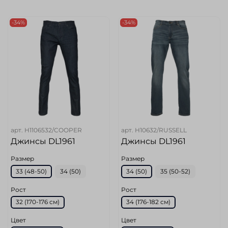
-34%
-34%
арт.
H1106532/COOPER
арт.
H10632/RUSSELL
Джинсы DL1961
Джинсы DL1961
Размер
Размер
33 (48-50)
34 (50)
34 (50)
35 (50-52)
Рост
Рост
32 (170-176 cм)
34 (176-182 см)
Цвет
Цвет