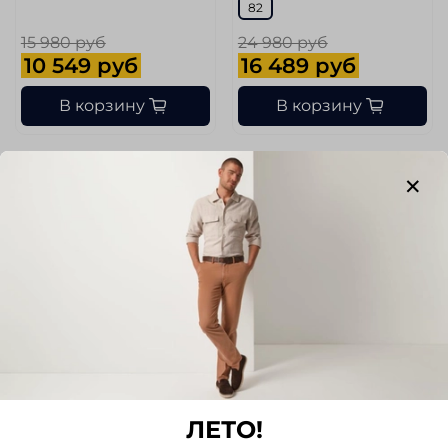
82
15 980 руб
24 980 руб
10 549 руб
16 489 руб
В корзину
В корзину
-56%
-67%
арт.
S1911/Stone/520
арт.
S70142/DAVE/065
Джинсы ALBERTO
Джинсы GARDEUR
ЛЕТО!
Размер
Размер