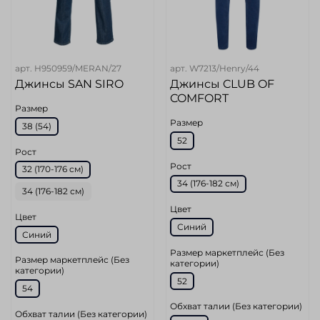
арт.
H950959/MERAN/27
арт.
W7213/Henry/44
Джинсы SAN SIRO
Джинсы CLUB OF
COMFORT
Размер
Размер
38 (54)
52
Рост
Рост
32 (170-176 cм)
34 (176-182 см)
34 (176-182 см)
Цвет
Цвет
Синий
Синий
Размер маркетплейс (Без
Размер маркетплейс (Без
категории)
категории)
52
54
Обхват талии (Без категории)
Обхват талии (Без категории)