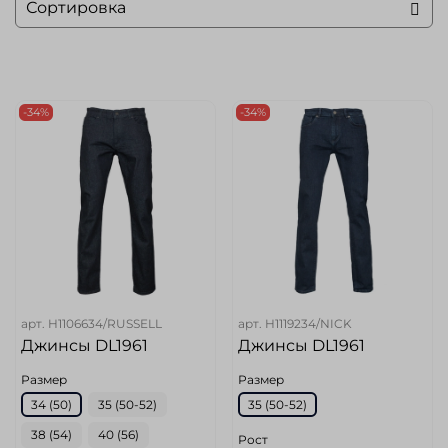
-34%
-34%
арт.
H1106634/RUSSELL
арт.
H1119234/NICK
Джинсы DL1961
Джинсы DL1961
Размер
Размер
34 (50)
35 (50-52)
35 (50-52)
38 (54)
40 (56)
Рост