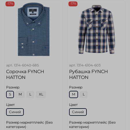
-17%
-17%
арт.
1314-6040-685
арт.
1314-6104-603
Сорочка FYNCH
Рубашка FYNCH
HATTON
HATTON
Размер
Размер
S
M
L
XL
M
L
Цвет
Цвет
Синий
Синий
Размер маркетплейс (Без
Размер маркетплейс (Без
категории)
категории)