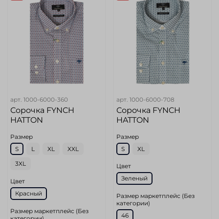
арт.
1000-6000-360
арт.
1000-6000-708
Сорочка FYNCH
Сорочка FYNCH
HATTON
HATTON
Размер
Размер
S
L
XL
XXL
S
XL
3XL
Цвет
Зеленый
Цвет
Красный
Размер маркетплейс (Без
категории)
Размер маркетплейс (Без
46
категории)