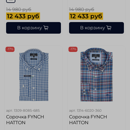
14 980 руб
14 980 руб
12 433 руб
12 433 руб
В корзину
В корзину
-17%
-17%
арт.
1309-8085-685
арт.
1314-6020-360
Сорочка FYNCH
Сорочка FYNCH
HATTON
HATTON