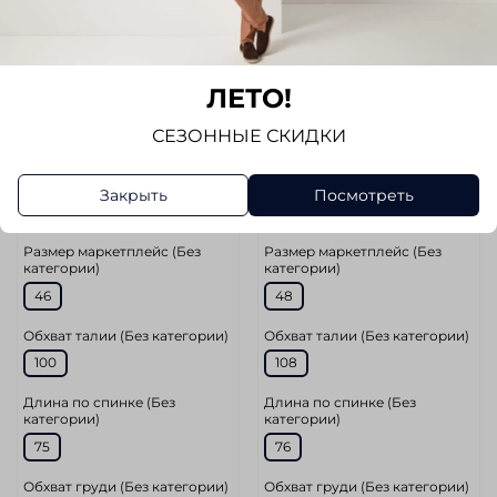
арт.
1308-8000-680
арт.
1308-8065-685
Сорочка FYNCH
Сорочка FYNCH
HATTON
HATTON
ЛЕТО!
Размер
Размер
СЕЗОННЫЕ СКИДКИ
S
M
XL
M
XL
Цвет
Цвет
Закрыть
Посмотреть
Темно-Синий
Темно-Синий
Размер маркетплейс (Без
Размер маркетплейс (Без
категории)
категории)
46
48
Обхват талии (Без категории)
Обхват талии (Без категории)
100
108
Длина по спинке (Без
Длина по спинке (Без
категории)
категории)
75
76
Обхват груди (Без категории)
Обхват груди (Без категории)