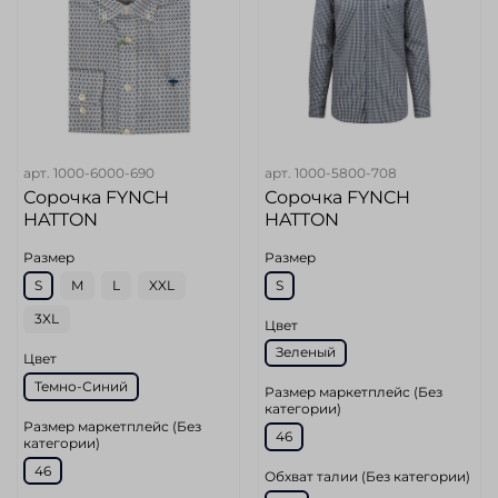
арт.
1000-6000-690
арт.
1000-5800-708
Сорочка FYNCH
Сорочка FYNCH
HATTON
HATTON
Размер
Размер
S
M
L
XXL
S
3XL
Цвет
Зеленый
Цвет
Темно-Синий
Размер маркетплейс (Без
категории)
Размер маркетплейс (Без
46
категории)
46
Обхват талии (Без категории)