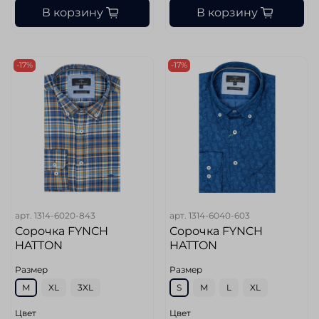
В корзину
В корзину
-17%
-17%
арт.
1314-6020-843
арт.
1314-6040-603
Сорочка FYNCH
Сорочка FYNCH
HATTON
HATTON
Размер
Размер
M
XL
3XL
S
M
L
XL
Цвет
Цвет