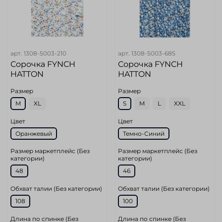
арт.
1308-5003-210
арт.
1308-5003-685
Сорочка FYNCH
Сорочка FYNCH
HATTON
HATTON
Размер
Размер
M
XL
S
M
L
XXL
Цвет
Цвет
Оранжевый
Темно-Синий
Размер маркетплейс (Без
Размер маркетплейс (Без
категории)
категории)
48
46
Обхват талии (Без категории)
Обхват талии (Без категории)
108
100
Длина по спинке (Без
Длина по спинке (Без