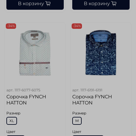
В корзину
В корзину
-34%
-34%
арт.
1117-6077-6075
арт.
1117-6191-6191
Сорочка FYNCH
Сорочка FYNCH
HATTON
HATTON
Размер
Размер
XL
M
Цвет
Цвет