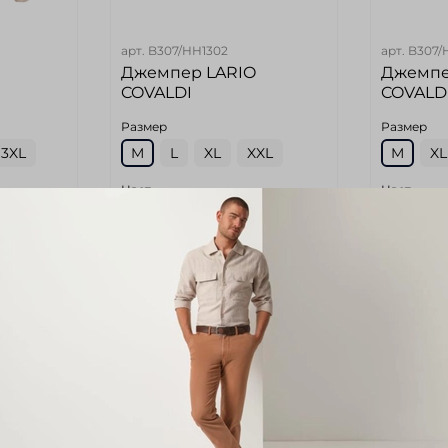
арт.
B307/HH1302
арт.
B307/
Джемпер LARIO
Джемпе
COVALDI
COVALD
Размер
Размер
3XL
M
L
XL
XXL
M
XL
Цвет
Цвет
й
Бордовый
Светло
(Без
Размер маркетплейс (Без
Размер ма
категории)
категории
48
48
Длина по спинке (Без
Длина по 
категории)
категории
66
66
тегории)
Обхват груди (Без категории)
Обхват гру
104
104