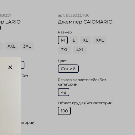
HB1357
арт.
BJ26033/V36
р LARIO
Джемпер CAIOMARIO
I
Размер
M
L
XL
XXL
XXL
3XL
3XL
4XL
Цвет
-Бежевый
Синий
ркетплейс (Без
Размер маркетплейс (Без
)
категории)
48
спинке (Без
Обхват груди (Без категории)
)
100
ди (Без категории)