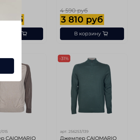
руб
4 590 руб
7 руб
3 810 руб
корзину
В корзину
-31%
/015
арт.
256253/139
р CAIOMARIO
Джемпер CAIOMARIO