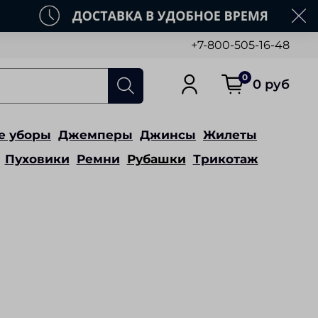
+7-800-505-16-48
0
0 руб
е уборы
Джемперы
Джинсы
Жилеты
Пуховики
Ремни
Рубашки
Трикотаж