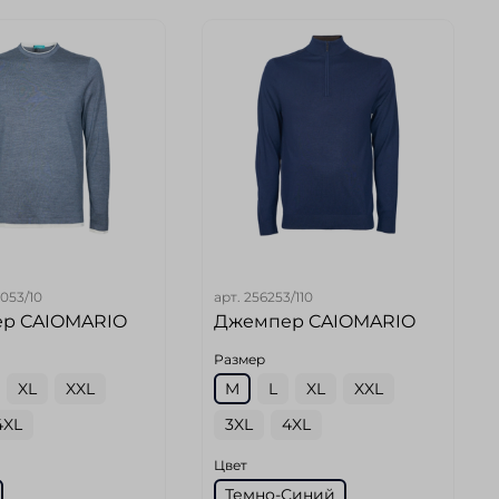
053/10
арт.
256253/110
р CAIOMARIO
Джемпер CAIOMARIO
Размер
XL
XXL
M
L
XL
XXL
4XL
3XL
4XL
Цвет
Темно-Синий