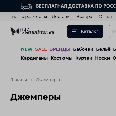
Гид по размерам
Доставка
Возврат
Оплата
Каталог
NEW
SALE
БРЕНДЫ
Бабочки
Бельё
Кардиганы
Костюмы
Куртки
Носки
О
Главная
Джемперы
Джемперы