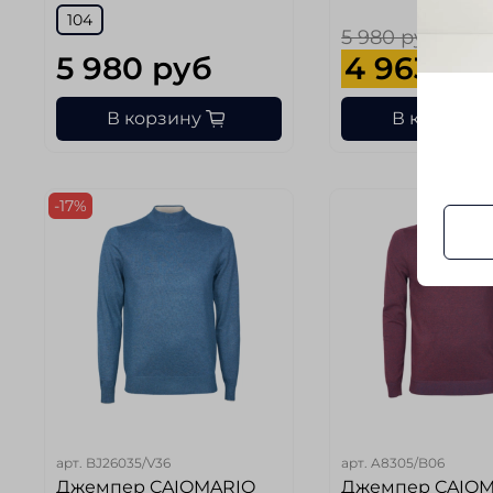
104
5 980 руб
5 980 руб
4 963 ру
В корзину
В корзину
-17%
арт.
BJ26035/V36
арт.
A8305/B06
Джемпер CAIOMARIO
Джемпер CAIO