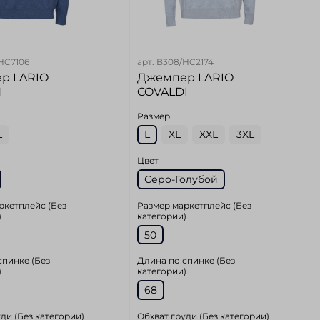
HC7106
арт.
B308/HC2174
р LARIO
Джемпер LARIO
I
COVALDI
Размер
L
L
XL
XXL
3XL
Цвет
Серо-Голубой
ркетплейс (Без
Размер маркетплейс (Без
)
категории)
50
спинке (Без
Длина по спинке (Без
)
категории)
68
ди (Без категории)
Обхват груди (Без категории)