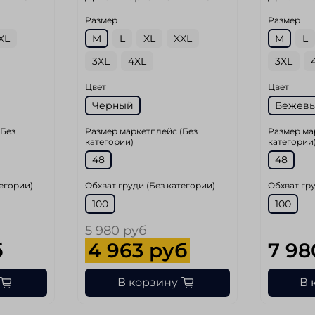
Размер
Размер
XL
M
L
XL
XXL
M
L
3XL
4XL
3XL
Цвет
Цвет
Черный
Бежев
(Без
Размер маркетплейс (Без
Размер ма
категории)
категории
48
48
тегории)
Обхват груди (Без категории)
Обхват гру
100
100
5 980 руб
б
4 963 руб
7 98
В корзину
В 