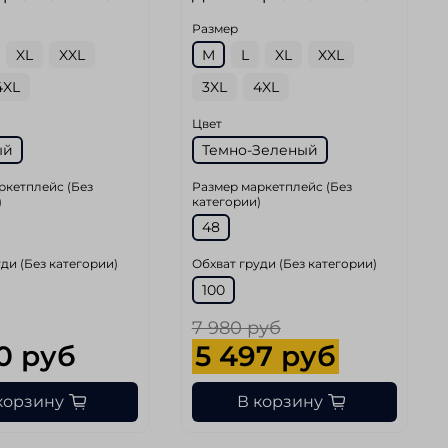
Размер
XL
XXL
M
L
XL
XXL
4XL
3XL
4XL
Цвет
ый
Темно-Зеленый
ркетплейс (Без
Размер маркетплейс (Без
)
категории)
48
ди (Без категории)
Обхват груди (Без категории)
100
7 980 руб
0 руб
5 497 руб
корзину
В корзину