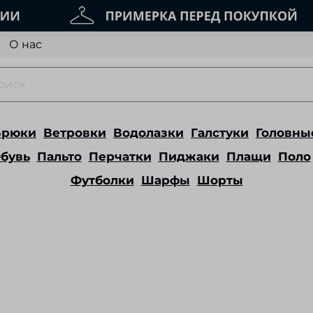
О нас
Брюки
Ветровки
Водолазки
Галстуки
Головны
бувь
Пальто
Перчатки
Пиджаки
Плащи
Поло
Футболки
Шарфы
Шорты