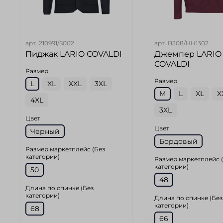
арт.
210991/S002
арт.
B308/HH1302
Пиджак LARIO COVALDI
Джемпер LARIO
COVALDI
Размер
Размер
L
XL
XXL
3XL
M
L
XL
X
4XL
3XL
Цвет
Цвет
Черный
Бордовый
Размер маркетплейс (Без
категории)
Размер маркетплейс 
категории)
50
48
Длина по спинке (Без
категории)
Длина по спинке (Без
категории)
68
66