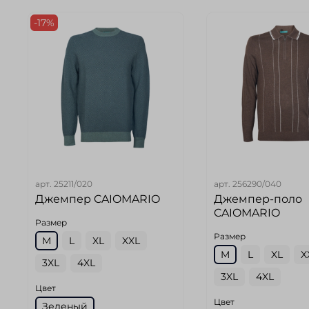
-17%
арт.
25211/020
арт.
256290/040
Джемпер CAIOMARIO
Джемпер-поло
CAIOMARIO
Размер
Размер
M
L
XL
XXL
M
L
XL
X
3XL
4XL
3XL
4XL
Цвет
Цвет
Зеленый