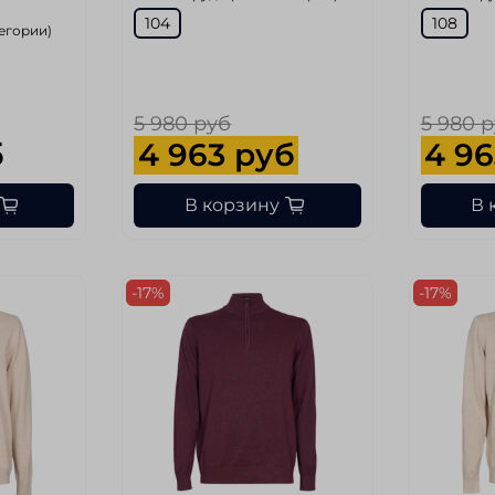
104
108
тегории)
5 980 руб
5 980 
б
4 963 руб
4 96
В корзину
В 
-17%
-17%