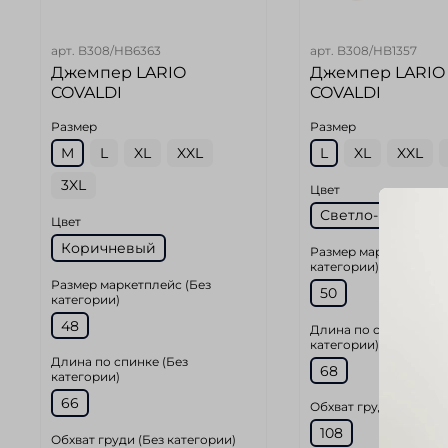
арт.
B308/HB6363
арт.
B308/HB1357
Джемпер LARIO
Джемпер LARIO
COVALDI
COVALDI
Размер
Размер
M
L
XL
XXL
L
XL
XXL
3XL
Цвет
Светло-Бежевы
Цвет
Коричневый
Размер маркетплейс 
категории)
Размер маркетплейс (Без
50
категории)
48
Длина по спинке (Без
категории)
Длина по спинке (Без
68
категории)
66
Обхват груди (Без ка
108
Обхват груди (Без категории)