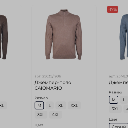
-17%
арт.
25635/1986
арт.
25ML0
Джемпер-поло
Джемпе
CAIOMARIO
Размер
Размер
M
L
XL
M
L
XL
XXL
3XL
3XL
4XL
Цвет
Цвет
Серый