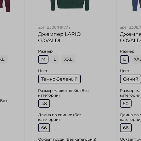
арт.
B308/HF774
арт.
B308/
Джемпер LARIO
Джемпе
COVALDI
COVALD
Размер
Размер
XL
M
L
XXL
L
XX
Цвет
Цвет
Темно-Зеленый
Синий
Размер маркетплейс (Без
Размер ма
категории)
категории
(Без
48
50
Длина по спинке (Без
Длина по 
категории)
категории
66
68
Обхват груди (Без категории)
Обхват гру