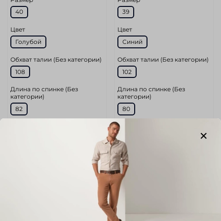
40
39
Цвет
Цвет
Голубой
Синий
Обхват талии (Без категории)
Обхват талии (Без категории)
108
102
Длина по спинке (Без
Длина по спинке (Без
категории)
категории)
82
80
Длина рукава (Без категории)
Длина рукава (Без категории)
66
66,5
Обхват груди (Без категории)
Обхват груди (Без категории)
116
114
11 980 руб
9 980 руб
9 943 руб
8 283 руб
В корзину
В корзину