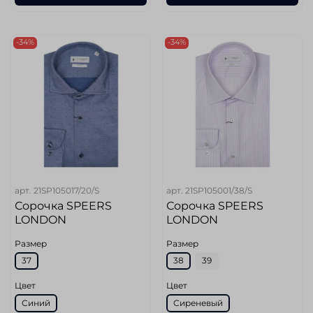
-34%
-34%
арт.
21SP105017/20/S
арт.
21SP105001/38/S
Сорочка SPEERS
Сорочка SPEERS
LONDON
LONDON
Размер
Размер
37
38
39
Цвет
Цвет
Синий
Сиреневый