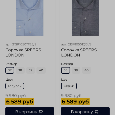
арт.
21SP105017/25/S
арт.
21SP105017/01/S
Сорочка SPEERS
Сорочка SPEERS
LONDON
LONDON
Размер
Размер
37
38
39
40
38
39
40
Цвет
Цвет
Голубой
Серый
9 980 руб
9 980 руб
6 589 руб
6 589 руб
В корзину
В корзину