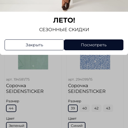
ЛЕТО!
-17%
-17%
СЕЗОННЫЕ СКИДКИ
Закрыть
Посмотреть
арт.
194581/75
арт.
294099/15
Сорочка
Сорочка
SEIDENSTICKER
SEIDENSTICKER
Размер
Размер
44
39
40
42
43
Цвет
Цвет
Зеленый
Синий