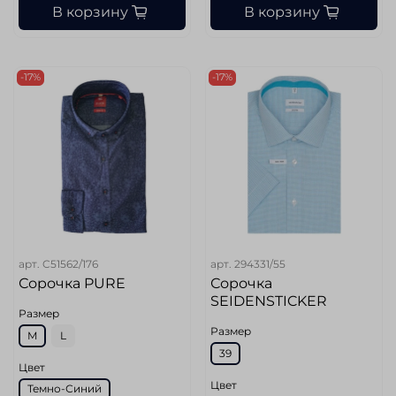
В корзину
В корзину
-17%
-17%
арт.
C51562/176
арт.
294331/55
Сорочка PURE
Сорочка
SEIDENSTICKER
Размер
Размер
M
L
39
Цвет
Цвет
Темно-Синий