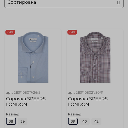
-34%
-34%
арт.
21SP105017/26/S
арт.
21SP105021/50/R
Сорочка SPEERS
Сорочка SPEERS
LONDON
LONDON
Размер
Размер
38
39
39
40
42