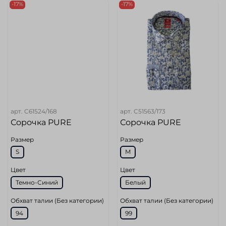
-17%
-17%
арт.
C61524/168
арт.
C51563/173
Сорочка PURE
Сорочка PURE
Размер
Размер
S
M
Цвет
Цвет
Темно-Синий
Белый
Обхват талии (Без категории)
Обхват талии (Без категории)
94
99