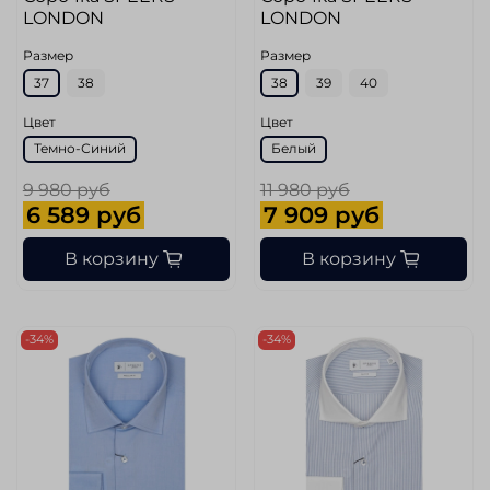
LONDON
LONDON
Размер
Размер
37
38
38
39
40
Цвет
Цвет
Темно-Синий
Белый
9 980 руб
11 980 руб
6 589 руб
7 909 руб
В корзину
В корзину
-34%
-34%