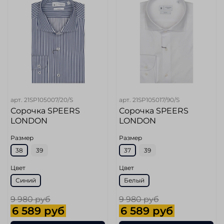
арт.
21SP105007/20/S
арт.
21SP105017/90/S
Сорочка SPEERS
Сорочка SPEERS
LONDON
LONDON
Размер
Размер
38
39
37
39
Цвет
Цвет
Синий
Белый
9 980 руб
9 980 руб
6 589 руб
6 589 руб