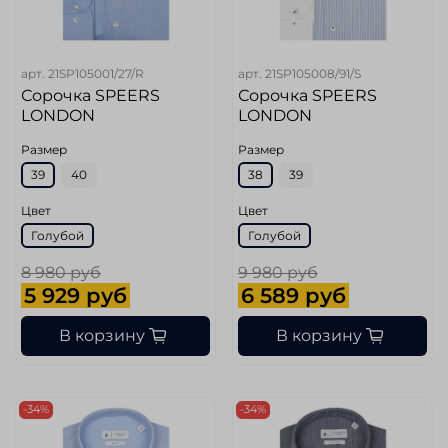
арт.
21SP105001/27/R
арт.
21SP105008/91/S
Сорочка SPEERS
Сорочка SPEERS
LONDON
LONDON
Размер
Размер
39
40
38
39
Цвет
Цвет
Голубой
Голубой
8 980 руб
9 980 руб
5 929 руб
6 589 руб
В корзину
В корзину
-34%
-34%