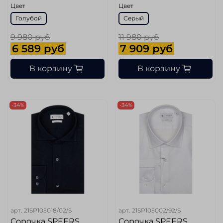
Цвет
Цвет
Голубой
Серый
9 980 руб
11 980 руб
6 589 руб
7 909 руб
В корзину
В корзину
-34%
-34%
арт.
21SP105018/02/S
арт.
21SP105002/92/S
Сорочка SPEERS
Сорочка SPEERS