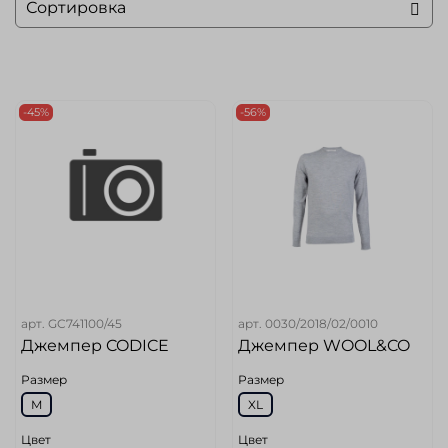
-45%
-56%
арт.
GC741100/45
арт.
0030/2018/02/0010
Джемпер CODICE
Джемпер WOOL&CO
Размер
Размер
M
XL
Цвет
Цвет