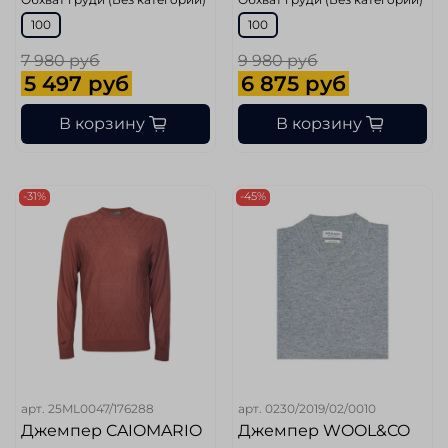
100
100
7 980 руб
9 980 руб
5 497 руб
6 875 руб
В корзину
В корзину
-31%
-45%
арт.
25ML0047/176288
арт.
0230/2019/02/0010
Джемпер CAIOMARIO
Джемпер WOOL&CO