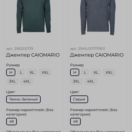
арт.
256253/139
арт.
25ML007/176511
Джемпер CAIOMARIO
Джемпер CAIOMARIO
Размер
Размер
M
L
XL
XXL
M
L
XL
XXL
3XL
4XL
3XL
4XL
Цвет
Цвет
Темно-Зеленый
Серый
Размер маркетплейс (Без
Размер маркетплейс (Без
категории)
категории)
48
48
Обхват груди (Без категории)
Обхват груди (Без категории)