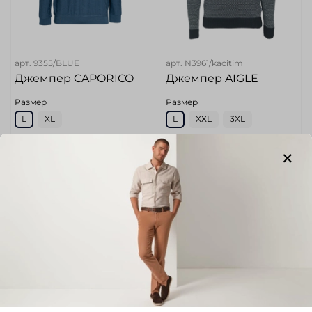
арт.
9355/BLUE
арт.
N3961/kacitim
Джемпер CAPORICO
Джемпер AIGLE
Размер
Размер
L
XL
L
XXL
3XL
Цвет
Цвет
Синий
Темно-Синий
Размер маркетплейс (Без
Размер маркетплейс (Без
категории)
категории)
50
50
Длина по спинке (Без
категории)
71
Обхват груди (Без категории)
114