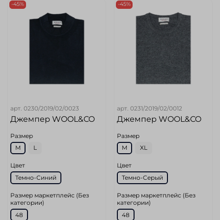
-45%
-45%
арт.
0230/2019/02/0023
арт.
0231/2019/02/0012
Джемпер WOOL&CO
Джемпер WOOL&CO
Размер
Размер
M
L
M
XL
Цвет
Цвет
Темно-Синий
Темно-Серый
Размер маркетплейс (Без
Размер маркетплейс (Без
категории)
категории)
48
48