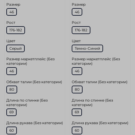
Размер
Размер
46
46
Рост
Рост
176-182
176-182
Цвет
Цвет
Серый
Темно-Синий
Размер маркетплейс (Без
Размер маркетплейс (Без
категории)
категории)
46
46
Обхват талии (Без категории)
Обхват талии (Без категории)
80
80
Длина по спинке (Без
Длина по спинке (Без
категории)
категории)
69
69
Длина рукава (Без категории)
Длина рукава (Без категории)
60
60