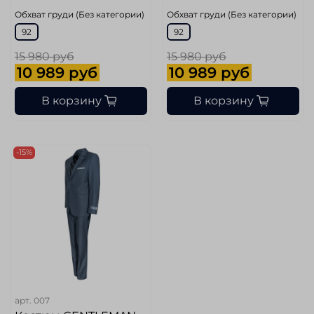
Обхват груди (Без категории)
Обхват груди (Без категории)
92
92
15 980 руб
15 980 руб
10 989 руб
10 989 руб
В корзину
В корзину
-15%
арт.
007