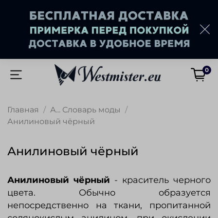
0
Главная
А... Словарь моды
Анилиновый чёрный
Анилиновый чёрный
Анилиновый чёрный
- краситель черного
цвета. Обычно образуется
непосредственно на ткани, пропитанной
солянокислым анилином, при окислении