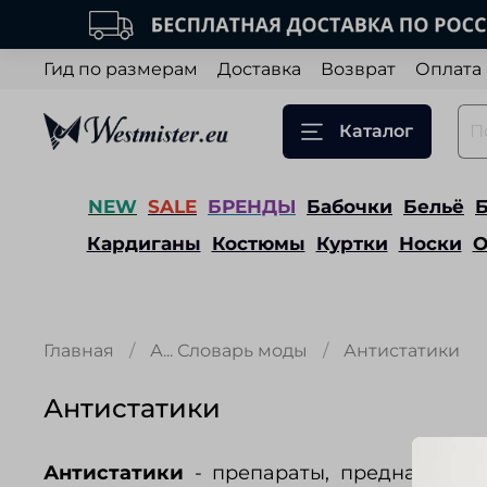
Гид по размерам
Доставка
Возврат
Оплата
Каталог
NEW
SALE
БРЕНДЫ
Бабочки
Бельё
Кардиганы
Костюмы
Куртки
Носки
О
Главная
А... Словарь моды
Антистатики
Антистатики
Антистатики
- препараты, предназначен