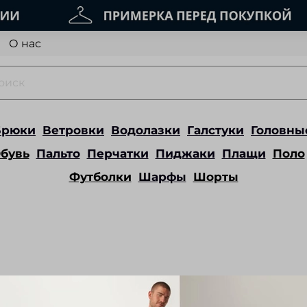
О нас
Брюки
Ветровки
Водолазки
Галстуки
Головны
бувь
Пальто
Перчатки
Пиджаки
Плащи
Поло
Футболки
Шарфы
Шорты
ные для предотвращения появления электро