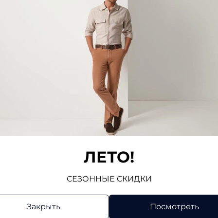
жды к телу, искрение, уменьшается притягиван
и
Пиджаки
Трикотаж
Жилеты
Брюки
ЛЕТО!
СЕЗОННЫЕ СКИДКИ
Закрыть
Посмотреть