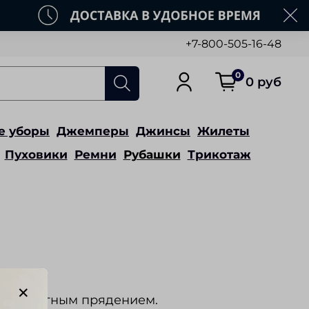
+7-800-505-16-48
0
0 руб
е уборы
Джемперы
Джинсы
Жилеты
Пуховики
Ремни
Рубашки
Трикотаж
я аппаратным прядением.