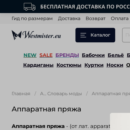
Гид по размерам
Доставка
Возврат
Оплата
Каталог
NEW
SALE
БРЕНДЫ
Бабочки
Бельё
Кардиганы
Костюмы
Куртки
Носки
О
Главная
А... Словарь моды
Аппаратная пр
Аппаратная пряжа
Аппаратная пряжа
- (от лат. apparatus -