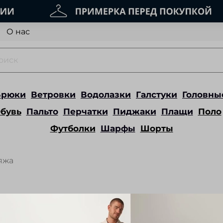
О нас
Брюки
Ветровки
Водолазки
Галстуки
Головны
бувь
Пальто
Перчатки
Пиджаки
Плащи
Поло
Футболки
Шарфы
Шорты
яжа
 снаряжение, оборудование) - пряжа, полученна