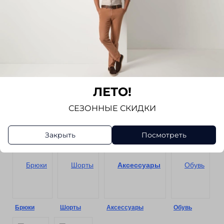
NEW
Верхняя одежда
Костюмы
ЛЕТО!
СЕЗОННЫЕ СКИДКИ
Сорочки
Пиджаки
Трикотаж
Жилеты
Закрыть
Посмотреть
Брюки
Шорты
Аксессуары
Обувь