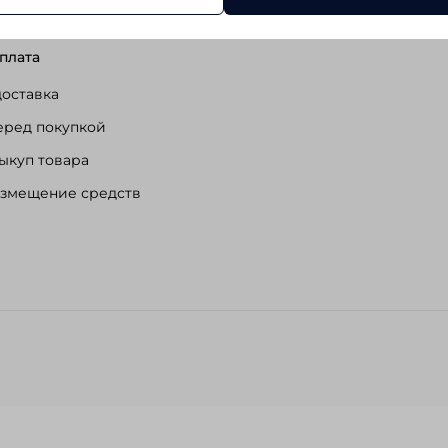
плата
доставка
еред покупкой
ыкуп товара
озмещение средств