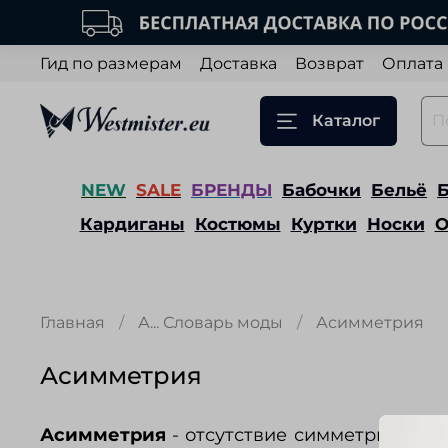
Гид по размерам
Доставка
Возврат
Оплата
Каталог
NEW
SALE
БРЕНДЫ
Бабочки
Бельё
Кардиганы
Костюмы
Куртки
Носки
О
Главная
А... Словарь моды
Асимметрия
Асимметрия
Асимметрия
- отсутствие симметрии в д