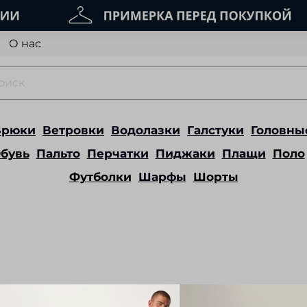
О нас
Брюки
Ветровки
Водолазки
Галстуки
Головны
бувь
Пальто
Перчатки
Пиджаки
Плащи
Поло
Футболки
Шарфы
Шорты
еталях, конструкции или рисунке. А. в одежде