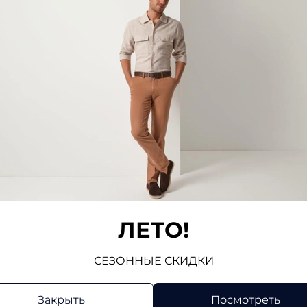
-разному или когда однотипные детали (карман
онтрастным сочетанием цветов или использова
и
Пиджаки
Трикотаж
Жилеты
Брюки
ЛЕТО!
СЕЗОННЫЕ СКИДКИ
Закрыть
Посмотреть