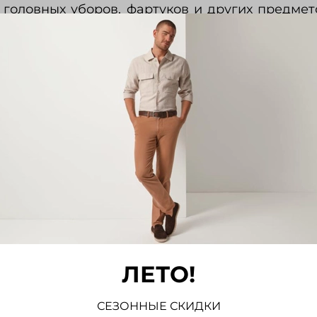
 головных уборов, фартуков и других предмет
простых и сложных мережках (см. Мережки) с 
азначения вышиваемой вещи используют гео
ье из хлопчатобумажных, льняных, шелковых т
а: мережки, гипюры, строчку, прорезную гладь
и
Пиджаки
Трикотаж
Жилеты
Брюки
ЛЕТО!
СЕЗОННЫЕ СКИДКИ