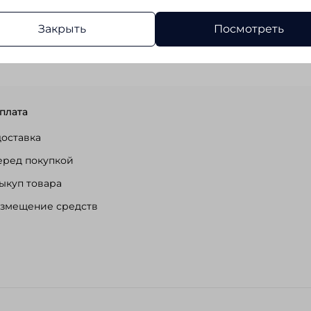
Закрыть
Посмотреть
плата
доставка
еред покупкой
ыкуп товара
озмещение средств