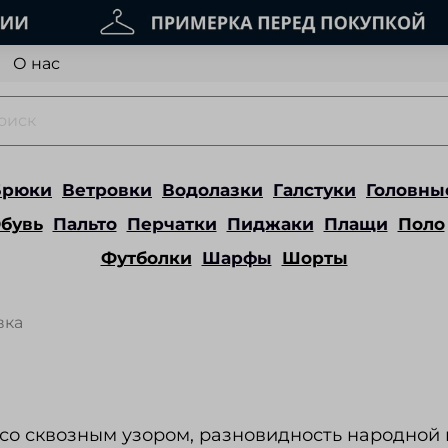
О нас
Брюки
Ветровки
Водолазки
Галстуки
Головны
бувь
Пальто
Перчатки
Пиджаки
Плащи
Поло
Футболки
Шарфы
Шорты
вка
со сквозным узором, разновидность народной 