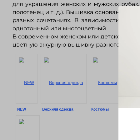
для украшения женских и мужских рубах,
полотенец и т. д.). Вышивка основана на 
разных сочетаниях. В зависимости от н
однотонный или многоцветный.
В современном женском или детском плат
цветную ажурную вышивку разного характер
NEW
Верхняя одежда
Костюмы
Сорочк