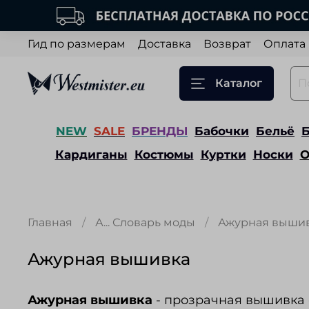
Гид по размерам
Доставка
Возврат
Оплата
Каталог
NEW
SALE
БРЕНДЫ
Бабочки
Бельё
Кардиганы
Костюмы
Куртки
Носки
О
Главная
А... Словарь моды
Ажурная выши
Ажурная вышивка
Ажурная вышивка
- прозрачная вышивка 