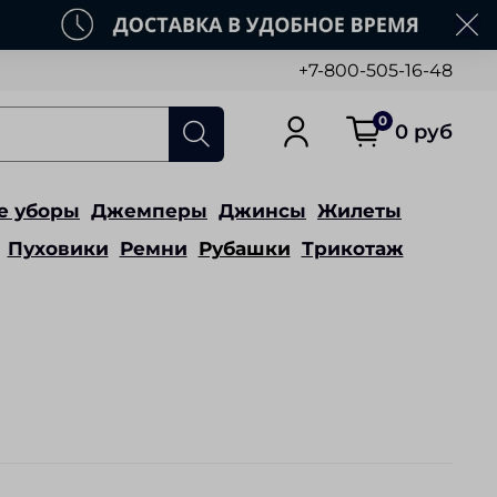
+7-800-505-16-48
0
0 руб
е уборы
Джемперы
Джинсы
Жилеты
Пуховики
Ремни
Рубашки
Трикотаж