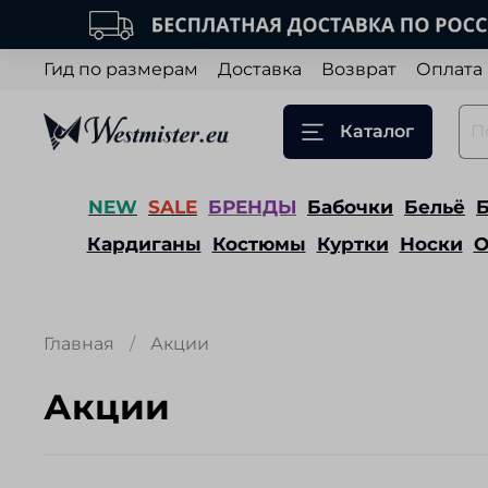
Гид по размерам
Доставка
Возврат
Оплата
Каталог
NEW
SALE
БРЕНДЫ
Бабочки
Бельё
Кардиганы
Костюмы
Куртки
Носки
О
Главная
Акции
Акции