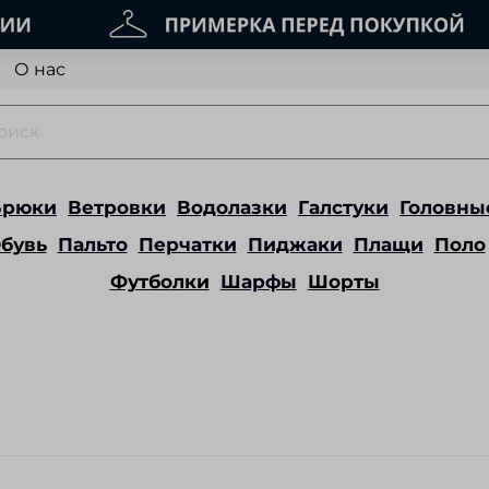
О нас
Брюки
Ветровки
Водолазки
Галстуки
Головны
бувь
Пальто
Перчатки
Пиджаки
Плащи
Поло
Футболки
Шарфы
Шорты