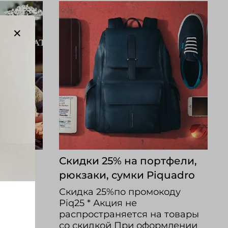
ch-
Скидки 25% на портфели,
рюкзаки, сумки Piquadro
коду
Скидка 25%по промокоду
Piq25 * Акция не
 товары
распространяется на товары
млении
со скидкой При оформлении