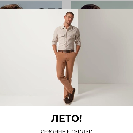
20% на куртки и
Скидки 20% на Fyn
ки Geox
Hatton
20%по промокоду Geox
Скидка 20%по промо
ЛЕТО!
не распространяется
Fynch20 * Акция не
ы со скидкой При
распространяется на
нии заказа введите
со скидкой При офор
СЕЗОННЫЕ СКИДКИ