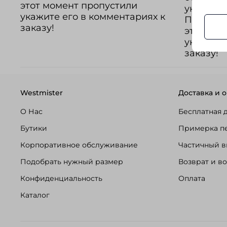
этот момент пропустили
указанн
укажите его в комментариях к
ПРОМОКО
заказу!
этот мом
укажите 
заказу!
Westmister
Доставка и о
О Нас
Бесплатная 
Бутики
Примерка п
Корпоративное обслуживание
Частичный в
Подобрать нужный размер
Возврат и в
Конфиденциальность
Оплата
Каталог