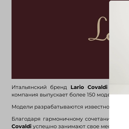
Итальянский бренд
Lario Covaldi
был со
компания выпускает более 150 моделей сор
Модели разрабатываются известной италь
Благодаря гармоничному сочетанию отлич
Covaldi
успешно занимают свое место на 