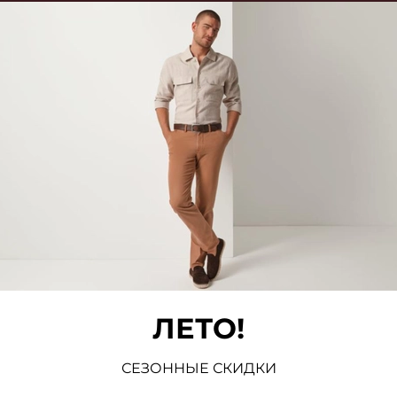
здан в 2003 году группой талантливых мо
очек, трикотажа, галстуков, а также другой од
ЛЕТО!
янской дизайн-студией.
ного качества, безупречного кроя и модных
СЕЗОННЫЕ СКИДКИ
рынке высококачественной мужской одежды.