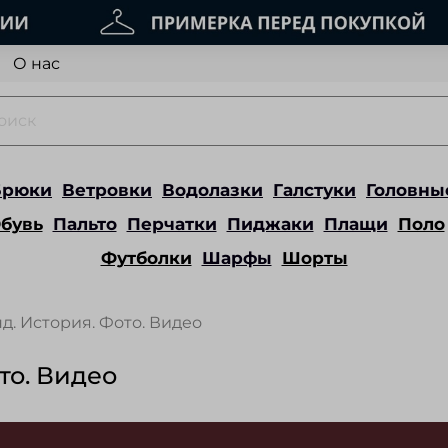
О нас
Брюки
Ветровки
Водолазки
Галстуки
Головны
бувь
Пальто
Перчатки
Пиджаки
Плащи
Поло
Футболки
Шарфы
Шорты
нд. История. Фото. Видео
ото. Видео