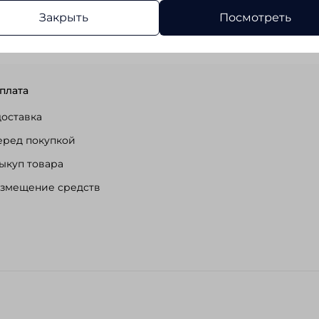
Закрыть
Посмотреть
Lario Covaldi (перейти в
плата
доставка
еред покупкой
ыкуп товара
озмещение средств