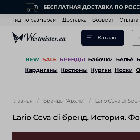
Гид по размерам
Доставка
Возврат
Оплата
Каталог
NEW
SALE
БРЕНДЫ
Бабочки
Бельё
Кардиганы
Костюмы
Куртки
Носки
О
Главная
Бренды (Архив)
Lario Covaldi бре
Lario Covaldi бренд. История. Ф