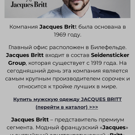
Компания
Jacques
Brit
t была основана в
1969 году.
Главный офис расположен в Билефельде.
Jacques
Britt
входит в состав
Seidensticker
Group
, которая существует с 1919 года. На
сегодняшний день эта компания является
самым крупным производителем сорочек и
относится к тройке лучших в мире.
Купить мужскую одежду JACQUES BRITT
(перейти в каталог) >>>
Jacques
Britt
– представитель премиум
сегмента. Модный французский «
Jacques
»