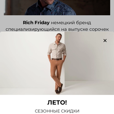
Rich Friday
немецкий бренд
специализирующийся на выпуске сорочек
для человека, который хочет быть
уникальным и ценит истинное качество
жизни.
Купить мужскую одежду RICH FRIDAY
(перейти в каталог) >>>
Человек, который может себе позволить
самому выбирать себе жизненный путь,
быть компетентным и успешным как в
работе, так и в свободное от занятий
ЛЕТО!
время. Отличный вкус - это само собой
разумеющееся для него. Лучшие
СЕЗОННЫЕ СКИДКИ