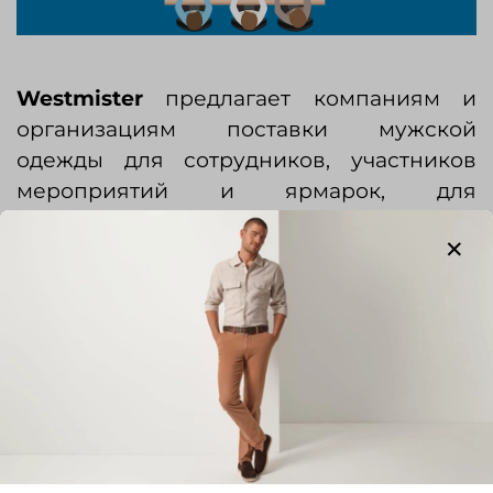
Westmister
предлагает компаниям и
организациям поставки мужской
одежды для сотрудников, участников
мероприятий и ярмарок, для
соблюдения корпоративного стиля и в
представительских целях. Мы поможем
Вам выбрать подходящий покрой и ткань
из нашего широкого ассортимента для
создания корпоративного стиля.
Мерки снимаются либо у нас в магазине,
либо у вас на месте. При доставке заказа
вы можете пригласить портного для
внесения изменений на месте, если