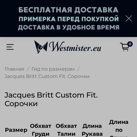
0
Главная
Гид по размерам
Jacques Britt Custom Fit. Сорочки
Jacques Britt Custom Fit.
Сорочки
Длина
Обхват
Обхват
Длина
Размер
по
Груди
Талии
Рукава