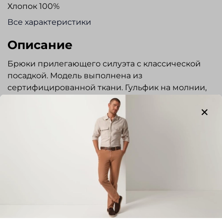
Хлопок 100%
Все характеристики
Описание
Брюки прилегающего силуэта с классической
посадкой. Модель выполнена из
сертифицированной ткани. Гульфик на молнии,
пояс застегивается на пуговицу и крючок. Два
наклонных боковых карманах. Два задних
кармана с застежкой на пуговицу.
Брюки прекрасно сочетаются с трикотажем,
сорочками и пиджаками повседневного стиля.
Отзывы
Отзывов еще никто не оставлял