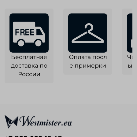
Бесплатная
Оплата посл
Ча
доставка по
е примерки
ык
России