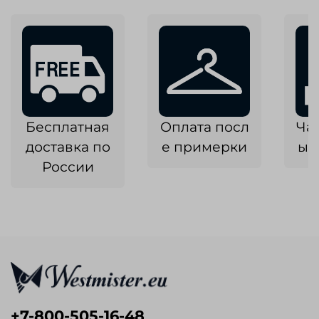
Бесплатная
Оплата посл
Ча
доставка по
е примерки
ык
России
+7-800-505-16-48