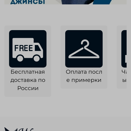
Бесплатная
Оплата посл
Ча
доставка по
е примерки
ык
России