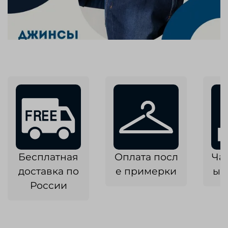
Бесплатная
Оплата посл
Ча
доставка по
е примерки
ык
России