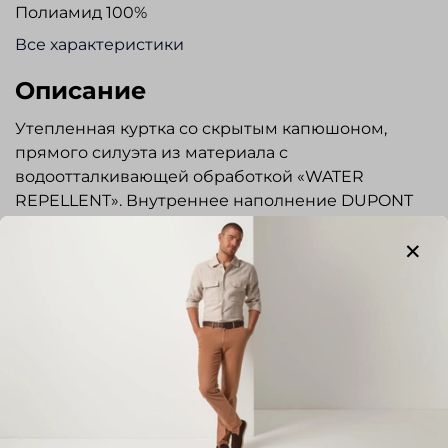
Полиамид 100%
Все характеристики
Описание
Утепленная куртка со скрытым капюшоном,
прямого силуэта из материала с
водоотталкивающей обработкой «WATER
REPELLENT». Внутреннее наполнение DUPONT
SORONA®: полиэфирное микроволокно,
обеспечивает высокую изоляцию от холода и
отводит влагу. Воротник стойка. Застежка на
молнию. Два боковых кармана с застежкой на
молнии. Один внутренний карман с застежкой
на молнии. Низ рукава на трикотажном манжете.
По низу куртки утягивающая кулиса. На левом
Показать полностью
рукаве силиконовый значок с логотипом Aigle.
Отлично подойдет для повседневной носки и
Отзывы
впишется в городской гардероб.