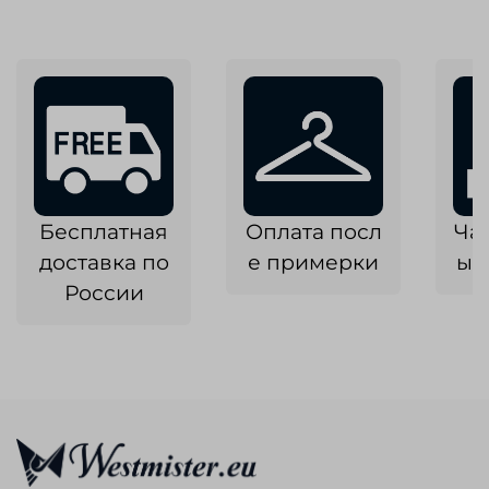
Бесплатная
Оплата посл
Ча
доставка по
е примерки
ык
России