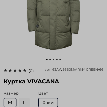
арт.
63AW5660M/ARMY GREEN/66
(0)
Куртка VIVACANA
Размер
Цвет
M
L
Хаки