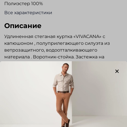
Полиэстер 100%
Все характеристики
Описание
Удлиненная стеганая куртка «VIVACANA» с
капюшоном , полуприлегающего силуэта из
ветрозащитного, водоотталкивающего
материала . Воротник-стойка. Застежка на
молнию и ветрозащитный клапан на кнопках .
Два боковых кармана с застежкой на молнии.
Внутри карманов для дополнительного тепла -
мягкий флис. Предусмотрено два внутренних
кармана. На левом рукаве карман на молнии.
Предусмотрены две шлицы на молнии по бокам.
В изделии использован наполнитель био-пух
Показать полностью
который обеспечит комфорт даже в самые
холодные зимние дни. Куртка отлично подходит
Отзывы
для повседневной носки, прогулок и