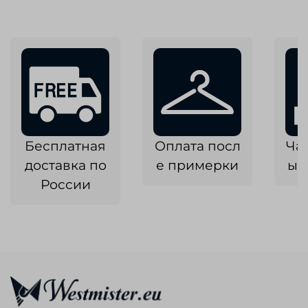
Бесплатная
Оплата посл
Ча
доставка по
е примерки
ык
России