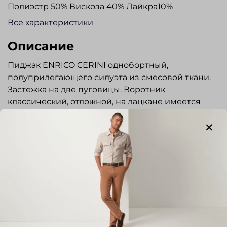
Полиэстр 50% Вискоза 40% Лайкра10%
Все характеристики
Описание
Пиджак ENRICO CERINI однобортный,
полуприлегающего силуэта из смесовой ткани.
Застежка на две пуговицы. Воротник
классический, отложной, на лацкане имеется
фасонная петля. Рукава со шлицами на 4
пуговицы. Карманы с клапанами, нагрудный
карман «листочка». Два внутренних кармана.
Предусмотрены две шлицы. Сочетается с
джинсами, брюками и сорочками любого стиля.
Отлично подходит для повседневной носки.
Показать полностью
Отзывы