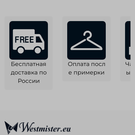
Бесплатная
Оплата посл
Ча
доставка по
е примерки
ык
России